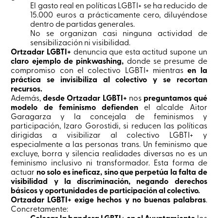
El gasto real en políticas LGBTI+ se ha reducido de
15.000 euros a prácticamente cero, diluyéndose
dentro de partidas generales.
No se organizan casi ninguna actividad de
sensibilización ni visibilidad.
Ortzadar LGBTI+
denuncia que esta actitud supone un
claro ejemplo de pinkwashing,
donde se presume de
compromiso con el colectivo LGBTI+ mientras
en la
práctica se invisibiliza al colectivo y se recortan
recursos.
Además,
desde Ortzadar LGBTI+
nos
preguntamos qué
modelo de feminismo defienden
el alcalde Aitor
Garagarza y la concejala de feminismos y
participación, Izaro Gorostidi, si reducen las políticas
dirigidas a visibilizar al colectivo LGBTI+ y
especialmente a las personas trans. Un feminismo que
excluye, borra y silencia realidades diversas no es un
feminismo inclusivo ni transformador. Esta forma de
actuar
no solo es ineficaz, sino que perpetúa la falta de
visibilidad y la discriminación, negando derechos
básicos y oportunidades de participación al colectivo.
Ortzadar LGBTI+ exige hechos y no buenas palabras
.
Concretamente:
Colocar la bandera LGBTI+ en el Ayuntamiento
los