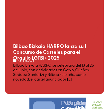
Bilbao Bizkaia HARRO lanza su I
Concurso de Carteles para el
Orgullo LGTBI+ 2025
ABRIL 16, 2025
Bilbao Bizkaia HARRO se celebrará del 13 al 26
de junio, con actividades en Getxo, Güeñes-
Sodupe, Santurtzi y Bilbao.Este año, como
novedad, el cartel anunciador [...]
Personas
Organizciones
Ortzadar
Legal
© 2024
Digixop |
LGBTI
Cultura
Distintivos
Política
Marketing