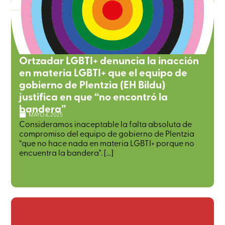
Ortzadar LGBTI+ denuncia la inacción
en materia LGBTI+ que el equipo de
gobierno de Plentzia (EH Bildu)
justifica en que “no encontró la
bandera”
MAYO 6, 2025
Consideramos inaceptable la falta absoluta de
compromiso del equipo de gobierno de Plentzia
“que no hace nada en materia LGBTI+ porque no
encuentra la bandera". [...]