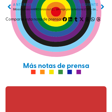
ANTERIOR
SIGUIENTE
Bilbao Bizkaia HARRO lanza su I Concurso de Carteles para el Orgullo LGTBI+ 2025
Un viaje por la historia LGBTI+ de Euskadi: Visitas guiadas para dar a conocer la lucha y resistencia
Comparte esta nota de prensa:
Más notas de prensa