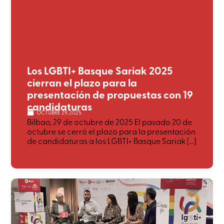
Los LGBTI+ Basque Sariak 2025
cierran el plazo para la
presentación de propuestas con 19
candidaturas
OCTUBRE 29, 2025
Bilbao, 29 de octubre de 2025 El pasado 20 de
octubre se cerró el plazo para la presentación
de candidaturas a los LGBTI+ Basque Sariak [...]