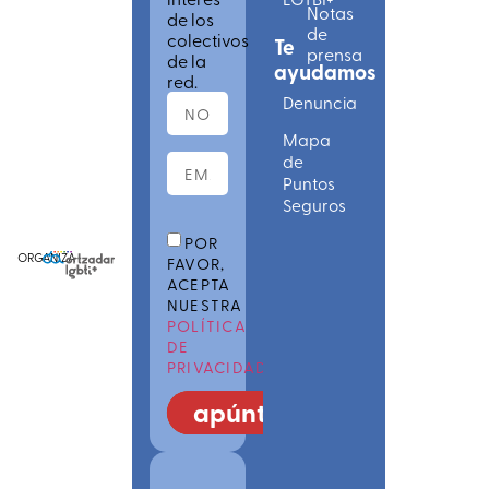
Notas
de los
de
colectivos
Te
prensa
de la
ayudamos
red.
Denuncia
Mapa
de
Puntos
Seguros
POR
ORGANIZA
FAVOR,
ACEPTA
NUESTRA
POLÍTICA
DE
PRIVACIDAD
apúntate