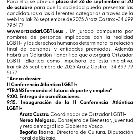
Para ello, se abre un
plazo del 26 de septiembre al 20
de octubre
para que la sociedad pueda presentar las
candidaturas a las diferentes categorías a través de la
web Irailak 26 septiembre de 2025 Aratz Castro: +34 699
79 51 77
www.ortzadarLGBTI.eus
. Un jurado compuesto por
nombres de personas implicadas con la realidad
LGBTI+ y los derechos humanos determinará la relación
final de personas y entidades premiadas. Además
habrá un Galardón Honorífico que otorgará Ortzadar
LGBTI+ Elkartea como impulsora de esta iniciativa.
Irailak 26 septiembre de 2025 Aratz Castro: +34 699 79
51 77
*Anexo dossier
II Conferencia Atlántica LGBTI+
“TRANSformando el futuro: deporte y empleo”
9:00. Entrega de acreditaciones.
9:15. Inauguración de la II Conferencia Atlántica
LGBTI+
Aratz Castro.
Coordinador de Ortzadar LGBTI+
Nerea Melgosa.
Consejera de Bienestar, juventud
y reto demográfico. Gobierno Vasco.
Begoña Ibarra.
Directora de Cultura. Diputación
Foral de Bizkaia.