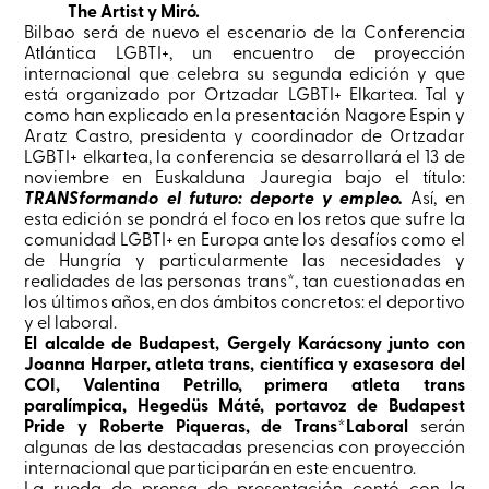
The Artist y Miró.
Bilbao será de nuevo el escenario de la Conferencia
Atlántica LGBTI+, un encuentro de proyección
internacional que celebra su segunda edición y que
está organizado por Ortzadar LGBTI+ Elkartea. Tal y
como han explicado en la presentación Nagore Espin y
Aratz Castro, presidenta y coordinador de Ortzadar
LGBTI+ elkartea, la conferencia se desarrollará el 13 de
noviembre en Euskalduna Jauregia bajo el título:
TRANSformando el futuro: deporte y empleo.
Así, en
esta edición se pondrá el foco en los retos que sufre la
comunidad LGBTI+ en Europa ante los desafíos como el
de Hungría y particularmente las necesidades y
realidades de las personas trans*, tan cuestionadas en
los últimos años, en dos ámbitos concretos: el deportivo
y el laboral.
El alcalde de Budapest, Gergely Karácsony junto con
Joanna Harper, atleta trans, científica y exasesora del
COI, Valentina Petrillo, primera atleta trans
paralímpica, Hegedüs Máté, portavoz de Budapest
Pride y Roberte Piqueras, de Trans*Laboral
serán
algunas de las destacadas presencias con proyección
internacional que participarán en este encuentro.
La rueda de prensa de presentación contó con la