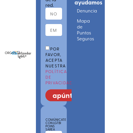
ayudamos
red.
Denuncia
Mapa
de
Puntos
Seguros
POR
ORGANIZA
FAVOR,
ACEPTA
NUESTRA
POLÍTICA
DE
PRIVACIDAD
apúntate
COMÚNICATE
CON LGTBI
POINS
SAREA