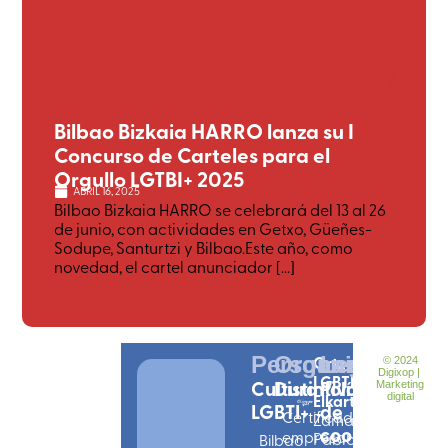
Bilbao Bizkaia HARRO lanza su I
Concurso de Carteles para el
Orgullo LGTBI+ 2025
ABRIL 16, 2025
Bilbao Bizkaia HARRO se celebrará del 13 al 26
de junio, con actividades en Getxo, Güeñes-
Sodupe, Santurtzi y Bilbao.Este año, como
novedad, el cartel anunciador [...]
Personas
Organizciones
Ortzadar
Legal
© 2024
Digixop |
LGBTI
Cultura
Distintivos
Política
Marketing
Elkartea
digital
LGBTI+
de
Certificado
Zamarripa
cookies
empresarial
Pablo
Bilbao