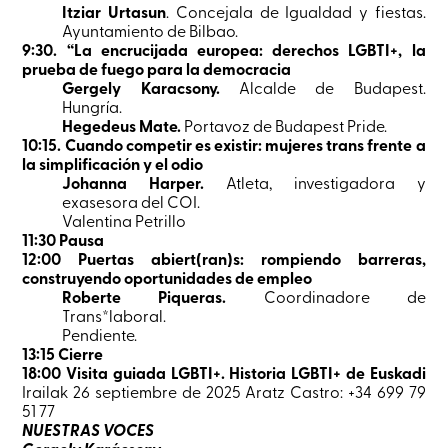
Itziar Urtasun
. Concejala de Igualdad y fiestas.
Ayuntamiento de Bilbao.
9:30. “La encrucijada europea: derechos LGBTI+, la
prueba de fuego para la democracia
Gergely Karacsony.
Alcalde de Budapest.
Hungría.
Hegedeus Mate.
Portavoz de Budapest Pride.
10:15. Cuando competir es existir: mujeres trans frente a
la simplificación y el odio
Johanna Harper.
Atleta, investigadora y
exasesora del COI.
Valentina Petrillo
11:30 Pausa
12:00 Puertas abiert(ran)s: rompiendo barreras,
construyendo oportunidades de empleo
Roberte Piqueras.
Coordinadore de
Trans*laboral.
Pendiente.
13:15 Cierre
18:00 Visita guiada LGBTI+. Historia LGBTI+ de Euskadi
Irailak 26 septiembre de 2025 Aratz Castro: +34 699 79
51 77
NUESTRAS VOCES