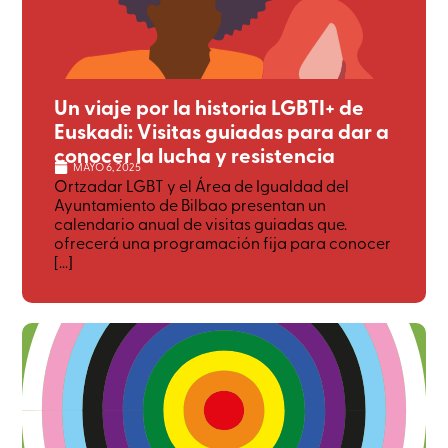
Un viaje por la historia LGBTI+ de
Euskadi: Visitas guiadas para dar a
conocer la lucha y resistencia
MAYO 6, 2025
Ortzadar LGBT y el Área de Igualdad del
Ayuntamiento de Bilbao presentan un
calendario anual de visitas guiadas que.
ofrecerá una programación fija para conocer
[...]