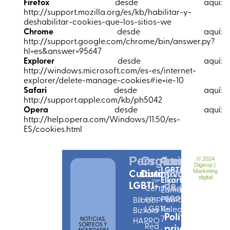
Firefox
desde aquí:
http://support.mozilla.org/es/kb/habilitar-y-
deshabilitar-cookies-que-los-sitios-we
Chrome
desde aquí:
http://support.google.com/chrome/bin/answer.py?
hl=es&answer=95647
Explorer
desde aquí:
http://windows.microsoft.com/es-es/internet-
explorer/delete-manage-cookies#ie=ie-10
Safari
desde aquí:
http://support.apple.com/kb/ph5042
Opera
desde aquí:
http://help.opera.com/Windows/11.50/es-
ES/cookies.html
Personas
Organizciones
Ortzadar
Legal
© 2024
Digixop |
LGBTI
Cultura
Distintivos
Política
Marketing
Elkartea
digital
LGBTI+
de
Certificado
Zamarripa
cookies
empresarial
Pablo
Bilbao
LGBTI+
Kalea,
Bizkaia
Política de
7
NOTICIAS,
HARRO
SORTEOS Y
Red
privacidad
·
NOVEDADES