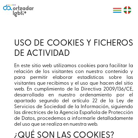
Personas
Organizaciones
Cultura LGBTI+
Distintivos
Bilbao Bizkaia
Certificado
HARRO
empresarial
USO DE COOKIES Y FICHEROS
LGBTI+
HARROladies
DE ACTIVIDAD
Red de puntos
Derechos
seguros LGBTI+
humanos
En este sitio web utilizamos cookies para facilitar la
Registro
relación de los visitantes con nuestro contenido y
II Conferencia
para permitir elaborar estadísticas sobre las
Formación
LGTBI+ Atlántica
visitantes que recibimos y el uso que hacen del sitio
Formación
I LGBTI+ Basque
web. En cumplimiento de la Directiva 2009/136/CE,
Sariak
desarrollada en nuestro ordenamiento por el
HARROkids
apartado segundo del artículo 22 de la Ley de
Visitas guiadas
Accede a tu
Servicios de Sociedad de la Información, siguiendo
LGTBI+
cuenta
las directrices de la Agencia Española de Protección
Prensa
de Datos, procedemos a informarle detalladamente
Te ayudamos
del uso que se realiza en nuestra web.
Sala de prensa
Denuncia
¿QUÉ SON LAS COOKIES?
Mapa de Puntos