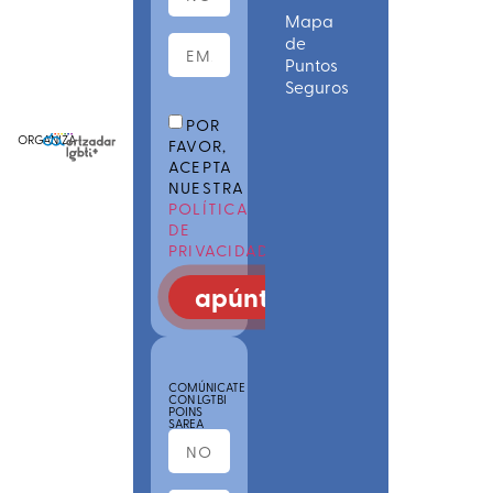
Mapa
de
Puntos
Seguros
POR
ORGANIZA
FAVOR,
ACEPTA
NUESTRA
POLÍTICA
DE
PRIVACIDAD
apúntate
COMÚNICATE
CON LGTBI
POINS
SAREA