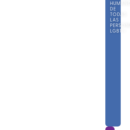
HUMAN
DE
TODAS
LAS
PERSON
LGBTI+