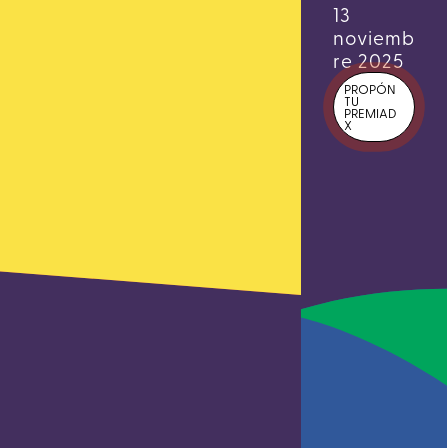
13
noviemb
re 2025
PROPÓN
TU
PREMIAD
X