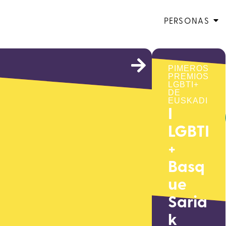
PERSONAS
PIMEROS
PREMIOS
LGBTI+
DE
EUSKADI
I
LGBTI
+
Basq
ue
Saria
k