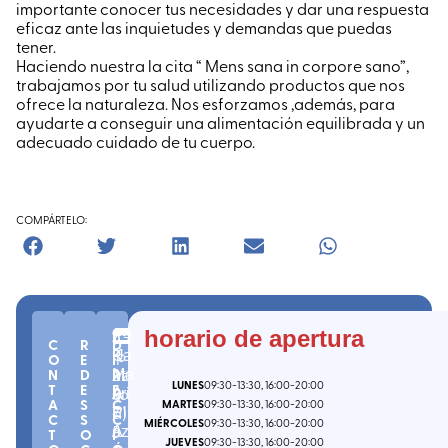
importante conocer tus necesidades y dar una respuesta
eficaz ante las inquietudes y demandas que puedas
tener.
Haciendo nuestra la cita “ Mens sana in corpore sano”,
trabajamos por tu salud utilizando productos que nos
ofrece la naturaleza. Nos esforzamos ,además, para
ayudarte a conseguir una alimentación equilibrada y un
adecuado cuidado de tu cuerpo.
COMPÁRTELO:
n
C.
(
G
horario de apertura
Z
C
R
D
º
P.
ip
Ka
U
O
E
I
2
2
uz
N
D
R
nta
M
LUNES
09:30
-13:30
, 16:00
-20:00
T
E
E
-
0
ko
uri
A
A
S
C
MARTES
09:30
-13:30
, 16:00
-20:00
7
a
)
Pl
I
C
S
C
MIÉRCOLES
09:30
-13:30
, 16:00
-20:00
5
az
A
T
O
I
JUEVES
09:30
-13:30
, 16:00
-20:00