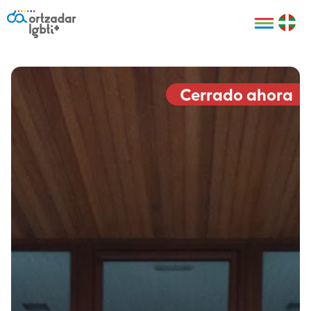
Personas
Organizaciones
Cultura LGBTI+
Distintivos
Bilbao Bizkaia
Certificado
HARRO
empresarial
Cerrado ahora
LGBTI+
HARROladies
Red de puntos
Derechos
seguros LGBTI+
humanos
Registro
II Conferencia
Formación
LGTBI+ Atlántica
Formación
I LGBTI+ Basque
Sariak
HARROkids
Visitas guiadas
Accede a tu
LGTBI+
cuenta
Prensa
Te ayudamos
Sala de prensa
Denuncia
Mapa de Puntos