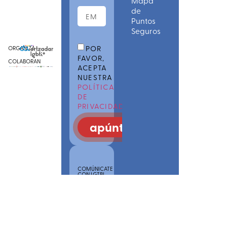
Mapa
de
Puntos
Seguros
POR
ORGANIZA
FAVOR,
COLABORAN
ACEPTA
NUESTRA
POLÍTICA
DE
PRIVACIDAD
apúntate
COMÚNICATE
CON LGTBI
POINS
SAREA