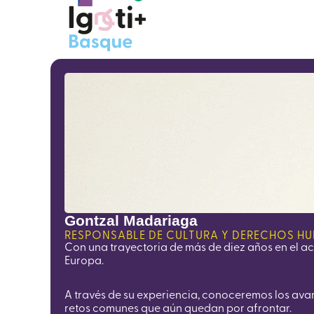
Gontzal Madariaga
RESPONSABLE DE CULTURA Y DERECHOS H
Con una trayectoria de más de diez años en el a
Europa.
A través de su experiencia, conoceremos los avanc
retos comunes que aún quedan por afrontar.