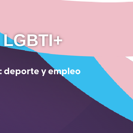
a LGBTI+
: deporte y empleo