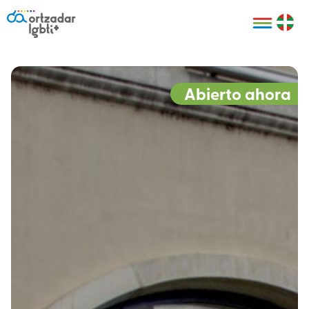
Personas
Organizaciones
Cultura LGBTI+
Distintivos
Bilbao Bizkaia
Certificado
HARRO
empresarial
Abierto ahora
LGBTI+
HARROladies
Red de puntos
Derechos
seguros LGBTI+
humanos
Registro
II Conferencia
Formación
LGTBI+ Atlántica
Formación
I LGBTI+ Basque
Sariak
HARROkids
Visitas guiadas
Accede a tu
LGTBI+
cuenta
Prensa
Te ayudamos
Sala de prensa
Denuncia
Mapa de Puntos