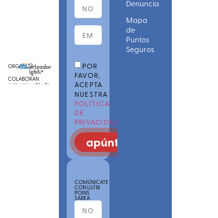
Denuncia
Mapa
de
Puntos
Seguros
POR
ORGANIZA
FAVOR,
COLABORAN
ACEPTA
NUESTRA
POLÍTICA
DE
PRIVACIDAD
apúntate
COMÚNICATE
CON LGTBI
POINS
SAREA