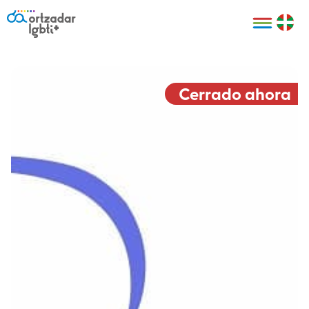
Personas
Organizaciones
Cultura LGBTI+
Distintivos
Bilbao Bizkaia
Certificado
HARRO
empresarial
Cerrado ahora
LGBTI+
HARROladies
Red de puntos
Derechos
seguros LGBTI+
humanos
Registro
II Conferencia
Formación
LGTBI+ Atlántica
Formación
I LGBTI+ Basque
Sariak
HARROkids
Visitas guiadas
Accede a tu
LGTBI+
cuenta
Prensa
Te ayudamos
Sala de prensa
Denuncia
Mapa de Puntos