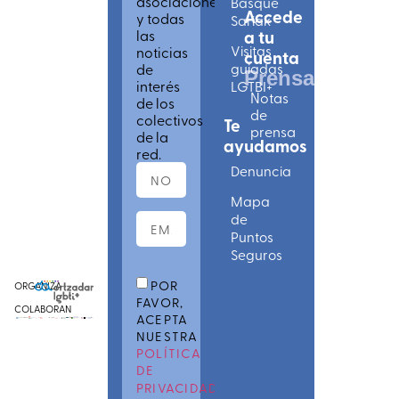
asociaciones
Basque
Accede
y todas
Sariak
las
a tu
Visitas
noticias
cuenta
de
guiadas
Prensa
interés
LGTBI+
Notas
de los
de
colectivos
Te
prensa
de la
ayudamos
red.
Denuncia
Mapa
de
Puntos
Seguros
POR
ORGANIZA
FAVOR,
COLABORAN
ACEPTA
NUESTRA
POLÍTICA
DE
PRIVACIDAD