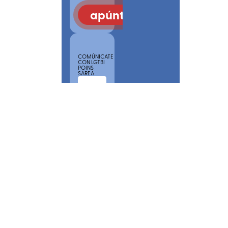
apúntate
COMÚNICATE
CON LGTBI
POINS
SAREA
POR
FAVOR,