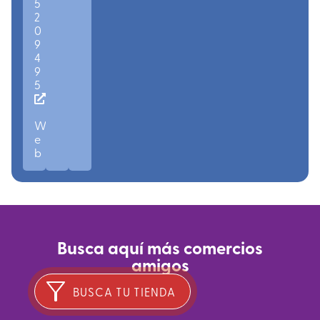
5
2
0
9
4
9
5
W
e
b
Busca aquí más comercios
amigos
BUSCA TU TIENDA