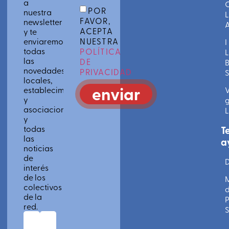
a
C
POR
nuestra
L
FAVOR,
newsletter
A
ACEPTA
y te
enviaremos
NUESTRA
I
todas
POLÍTICA
L
las
DE
novedades
PRIVACIDAD
S
locales,
enviar
establecimientos
V
y
g
asociaciones
L
y
todas
T
las
a
noticias
de
D
interés
de los
colectivos
de la
P
red.
S