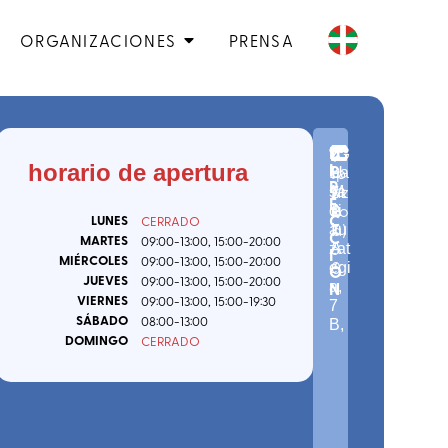
ORGANIZACIONES
PRENSA
D
n
C.
(
G
Z
:
I
horario de apertura
º
P.
ip
Ba
U
R
7
2
uz
sa
M
E
-
0
ko
di
A
C
LUNES
CERRADO
7
a
)
au
I
C
MARTES
09:00
-13:00
, 15:00
-20:00
5
les
zat
A
I
MIÉRCOLES
09:00
-13:00
, 15:00
-20:00
0
egi
Ó
JUEVES
09:00
-13:00
, 15:00
-20:00
N
a,
VIERNES
09:00
-13:00
, 15:00
-19:30
7
SÁBADO
08:00
-13:00
B
,
DOMINGO
CERRADO