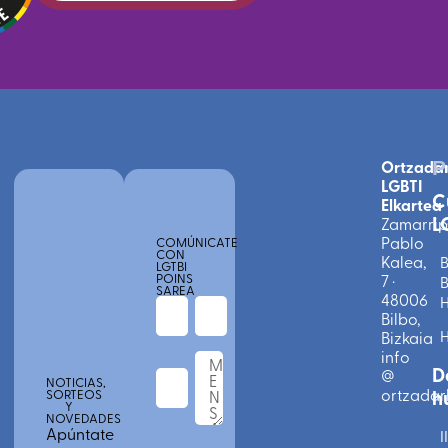
Ortzada
P
LGBTI
C
Elkartea
L
Zamarri
Pablo
COMÚNICATE
CON
Kalea,
B
LGTBI
POINS
7 ·
B
SAREA
48006
Bilbo,
Bizkaia
info
D
@
NOTICIAS,
ortzadarl
h
SORTEOS
Y
NOVEDADES
Apúntate
II