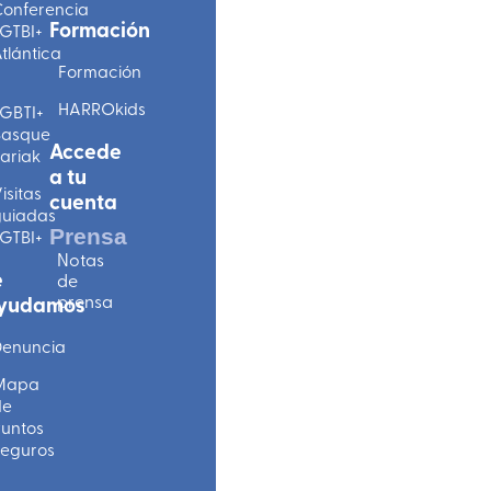
onferencia
Formación
GTBI+
tlántica
Formación
HARROkids
GBTI+
Basque
Accede
ariak
a tu
isitas
cuenta
uiadas
Prensa
GTBI+
Notas
e
de
prensa
yudamos
enuncia
Mapa
de
untos
eguros