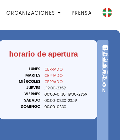
ORGANIZACIONES
PRENSA
D
n
C.
(
B
B
I
horario de apertura
º
P.
iz
Ba
I
R
1
4
k
rre
L
E
1
8
ai
nk
B
C
LUNES
CERRADO
-
0
a
)
al
A
C
MARTES
CERRADO
0
e
O
,
I
MIÉRCOLES
CERRADO
5
Ó
JUEVES
, 19:00
-23:59
N
VIERNES
00:00
-01:30
, 19:00
-23:59
SÁBADO
00:00
-02:30
-23:59
DOMINGO
00:00
-02:30