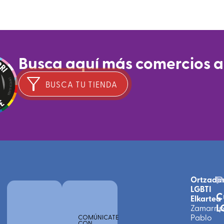
Busca aquí más comercios 
BUSCA TU TIENDA
Ortzada
P
LGBTI
C
Elkartea
L
Zamarri
Pablo
COMÚNICATE
CON