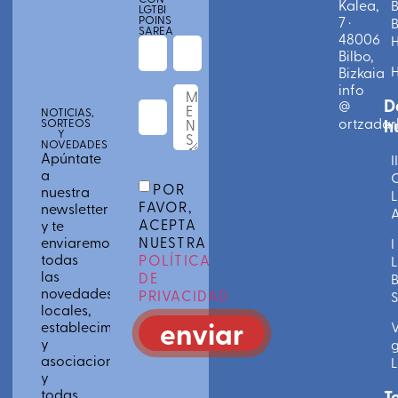
Kalea,
B
LGTBI
POINS
7 ·
B
SAREA
48006
Bilbo,
Bizkaia
info
D
@
NOTICIAS,
ortzadarl
h
SORTEOS
Y
NOVEDADES
Apúntate
II
a
C
POR
nuestra
L
FAVOR,
newsletter
A
ACEPTA
y te
enviaremos
NUESTRA
I
todas
POLÍTICA
L
las
DE
novedades
PRIVACIDAD
S
locales,
enviar
establecimientos
V
y
g
asociaciones
L
y
todas
T