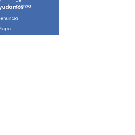
prensa
yudamos
enuncia
Mapa
de
untos
eguros