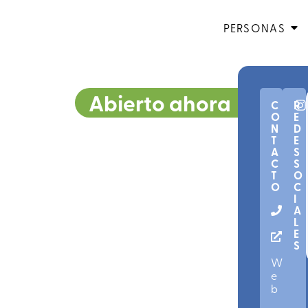
PERSONAS
Abierto ahora
C
R
O
E
N
D
T
E
A
S
C
S
T
O
O
C
I
A
L
E
S
W
e
b