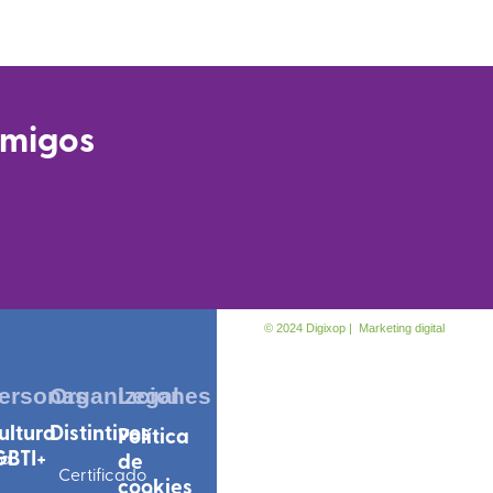
amigos
© 2024 Digixop | Marketing digital
r
ersonas
Organizciones
Legal
ultura
Distintivos
Política
GBTI+
pa
de
Certificado
cookies