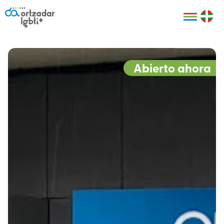
Personas
Organizaciones
Cultura LGBTI+
Distintivos
Bilbao Bizkaia
Certificado
HARRO
empresarial
Abierto ahora
LGBTI+
HARROladies
Red de puntos
Derechos
seguros LGBTI+
humanos
Registro
II Conferencia
Formación
LGTBI+ Atlántica
Formación
I LGBTI+ Basque
Sariak
HARROkids
Visitas guiadas
Accede a tu
LGTBI+
cuenta
Prensa
Te ayudamos
Sala de prensa
Denuncia
Mapa de Puntos