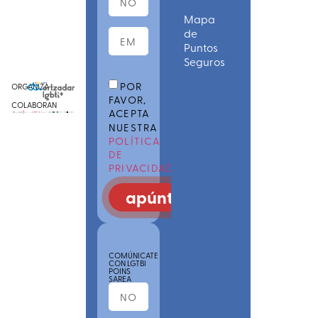
Mapa
de
Puntos
Seguros
POR
ORGANIZA
FAVOR,
COLABORAN
ACEPTA
NUESTRA
POLÍTICA
DE
PRIVACIDAD
apúntate
COMÚNICATE
CON LGTBI
POINS
SAREA