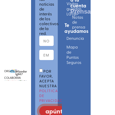
Visitas
noticias
cuenta
de
guiadas
Prensa
interés
LGTBI+
Notas
de los
de
colectivos
Te
prensa
de la
ayudamos
red.
Denuncia
Mapa
de
Puntos
Seguros
POR
ORGANIZA
FAVOR,
COLABORAN
ACEPTA
NUESTRA
POLÍTICA
DE
PRIVACIDAD
apúntate