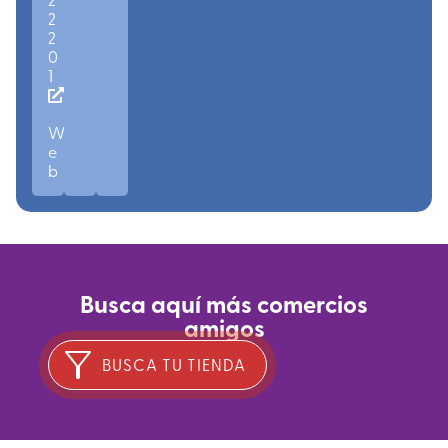
2
2
0
1
W
e
b
Busca aquí más comercios
amigos
BUSCA TU TIENDA