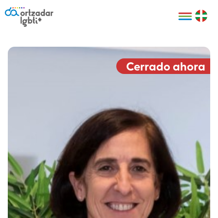
Personas
Organizaciones
Cultura LGBTI+
Distintivos
Bilbao Bizkaia
Certificado
HARRO
empresarial
Cerrado ahora
LGBTI+
HARROladies
Red de puntos
Derechos
seguros LGBTI+
humanos
Registro
II Conferencia
Formación
LGTBI+ Atlántica
Formación
I LGBTI+ Basque
Sariak
HARROkids
Visitas guiadas
Accede a tu
LGTBI+
cuenta
Prensa
Te ayudamos
Sala de prensa
Denuncia
Mapa de Puntos