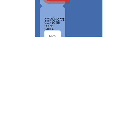
COMÚNICATE
CON LGTBI
POINS
SAREA
POR
FAVOR,
ACEPTA
NUESTRA