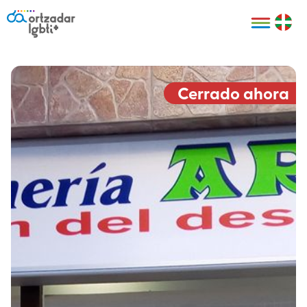
Personas
Organizaciones
Cultura LGBTI+
Distintivos
Bilbao Bizkaia
Certificado
HARRO
empresarial
Cerrado ahora
LGBTI+
HARROladies
Red de puntos
Derechos
seguros LGBTI+
humanos
Registro
II Conferencia
Formación
LGTBI+ Atlántica
Formación
I LGBTI+ Basque
Sariak
HARROkids
Visitas guiadas
Accede a tu
LGTBI+
cuenta
Prensa
Te ayudamos
Sala de prensa
Denuncia
Mapa de Puntos