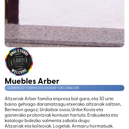
Muebles Arber
COMERCIO Y SERVICIOS | HOGAR Y DECORACIÓN
Altzariak Arber familia enpresa bat gara, eta 30 urte
baino gehiago daramatzagu etxerako altzariak saltzen,
Bermeon gagoz, Urdaibai osoa, Uribe Kosta eta
gainerako probintziak kontuan hartuta. Erakusketa eta
katalogo bidezko salmenta zabala dogu:
Altzariak eta koltxoiak. Logelak. Armairu hormatuak.