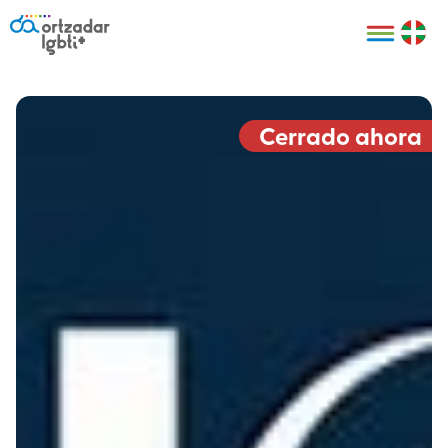
Personas
Organizaciones
Cultura LGBTI+
Distintivos
Bilbao Bizkaia
Certificado
HARRO
empresarial
Cerrado ahora
LGBTI+
HARROladies
Red de puntos
Derechos
seguros LGBTI+
humanos
Registro
II Conferencia
Formación
LGTBI+ Atlántica
Formación
I LGBTI+ Basque
Sariak
HARROkids
Visitas guiadas
Accede a tu
LGTBI+
cuenta
Prensa
Te ayudamos
Sala de prensa
Denuncia
Mapa de Puntos