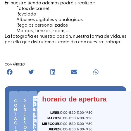
En nuestra tienda además podréis realizar:
Fotos de carnet
Revelado
Álbumes digitales y analógicos
Regalos personalizados
Marcos, Lienzos, Foam, …
La fotografía es nuestra pasión, nuestra forma de vida, es
por ello que disfrutamos cada día con nuestro trabajo.
COMPÁRTELO:
n
C.
(
B
horario de apertura
B
C
R
D
º
P.
iz
Uri
A
O
E
I
1
4
k
N
D
R
bar
S
LUNES
10:00
-13:30
, 17:00
-19:30
T
E
E
0
8
ai
ri
A
,
A
S
C
MARTES
10:00
-13:30
, 17:00
-19:30
-
9
a
)
U
C
S
C
MIÉRCOLES
10:00
-13:30
, 17:00
-19:30
7
R
T
O
I
JUEVES
10:00
-13:30
, 17:00
-19:30