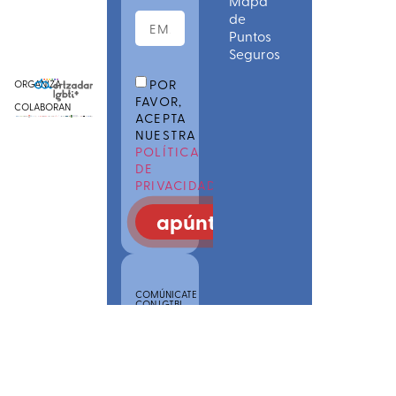
Mapa
de
Puntos
Seguros
POR
ORGANIZA
FAVOR,
COLABORAN
ACEPTA
NUESTRA
POLÍTICA
DE
PRIVACIDAD
apúntate
COMÚNICATE
CON LGTBI
POINS
SAREA