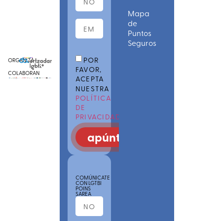
Mapa
de
Puntos
Seguros
POR
ORGANIZA
FAVOR,
COLABORAN
ACEPTA
NUESTRA
POLÍTICA
DE
PRIVACIDAD
apúntate
COMÚNICATE
CON LGTBI
POINS
SAREA