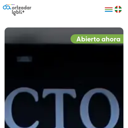
Personas
Organizaciones
Cultura LGBTI+
Distintivos
Bilbao Bizkaia
Certificado
HARRO
empresarial
Abierto ahora
LGBTI+
HARROladies
Red de puntos
Derechos
seguros LGBTI+
humanos
Registro
II Conferencia
Formación
LGTBI+ Atlántica
Formación
I LGBTI+ Basque
Sariak
HARROkids
Visitas guiadas
Accede a tu
LGTBI+
cuenta
Prensa
Te ayudamos
Sala de prensa
Denuncia
Mapa de Puntos