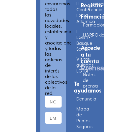
enviaremos
II
ortzadarlgbti.eus
Registro
todas
Conferencia
las
LGTBI+
Formación
novedades
Atlántica
Formación
locales,
establecimientos
I
HARROkids
y
LGBTI+
asociaciones
Basque
Accede
y todas
Sariak
las
a tu
Visitas
noticias
cuenta
de
guiadas
Prensa
interés
LGTBI+
Notas
de los
de
colectivos
Te
prensa
de la
ayudamos
red.
Denuncia
Mapa
de
Puntos
Seguros