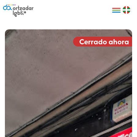
Personas
Organizaciones
Cultura LGBTI+
Distintivos
Bilbao Bizkaia
Certificado
HARRO
empresarial
Cerrado ahora
LGBTI+
HARROladies
Red de puntos
Derechos
seguros LGBTI+
humanos
Registro
II Conferencia
Formación
LGTBI+ Atlántica
Formación
I LGBTI+ Basque
Sariak
HARROkids
Visitas guiadas
Accede a tu
LGTBI+
cuenta
Prensa
Te ayudamos
Sala de prensa
Denuncia
Mapa de Puntos