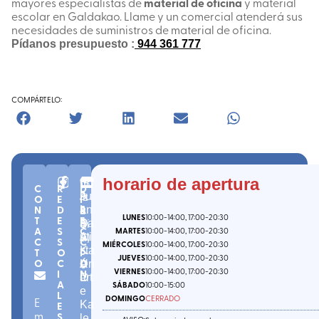
mayores especialistas de
material de oficina
y material
escolar en Galdakao. Llame y un comercial atenderá sus
necesidades de suministros de material de oficina.
Pídanos presupuesto :
944 361 777
COMPÁRTELO:
n
C.
(
B
horario de apertura
G
C
R
D
º
P.
iz
Ju
A
O
E
I
3
4
k
N
D
R
an
L
LUNES
10:00
-14:00
, 17:00
-20:30
T
E
E
4
8
ai
Ba
D
A
S
C
MARTES
10:00
-14:00
, 17:00
-20:30
-
9
a
)
uti
A
C
S
C
MIÉRCOLES
10:00
-14:00
, 17:00
-20:30
6
sta
K
T
O
I
JUEVES
10:00
-14:00
, 17:00
-20:30
O
C
Ó
0
Uri
A
VIERNES
10:00
-14:00
, 17:00
-20:30
I
N
art
O
A
SÁBADO
10:00
-15:00
e
L
DOMINGO
CERRADO
E
E
Ka
m
S
le