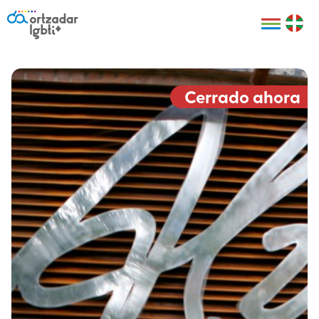
Personas
Organizaciones
Cultura LGBTI+
Distintivos
Bilbao Bizkaia
Certificado
HARRO
empresarial
Cerrado ahora
LGBTI+
HARROladies
Red de puntos
Derechos
seguros LGBTI+
humanos
Registro
II Conferencia
Formación
LGTBI+ Atlántica
Formación
I LGBTI+ Basque
Sariak
HARROkids
Visitas guiadas
Accede a tu
LGTBI+
cuenta
Prensa
Te ayudamos
Sala de prensa
Denuncia
Mapa de Puntos