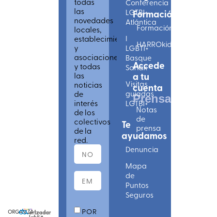
todas
Conferencia
las
LGTBI+
Formación
novedades
Atlántica
Formación
locales,
establecimientos
I
HARROkids
y
LGBTI+
asociaciones
Basque
Accede
y todas
Sariak
las
a tu
Visitas
noticias
cuenta
de
guiadas
Prensa
interés
LGTBI+
Notas
de los
de
colectivos
Te
prensa
de la
ayudamos
red.
Denuncia
Mapa
de
Puntos
Seguros
POR
ORGANIZA