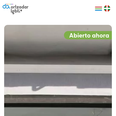
Personas
Organizaciones
Cultura LGBTI+
Distintivos
Bilbao Bizkaia
Certificado
HARRO
empresarial
Abierto ahora
LGBTI+
HARROladies
Red de puntos
Derechos
seguros LGBTI+
humanos
Registro
II Conferencia
Formación
LGTBI+ Atlántica
Formación
I LGBTI+ Basque
Sariak
HARROkids
Visitas guiadas
Accede a tu
LGTBI+
cuenta
Prensa
Te ayudamos
Sala de prensa
Denuncia
Mapa de Puntos