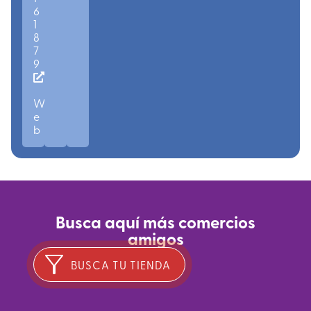
6
1
8
7
9
W
e
b
Busca aquí más comercios
amigos
BUSCA TU TIENDA