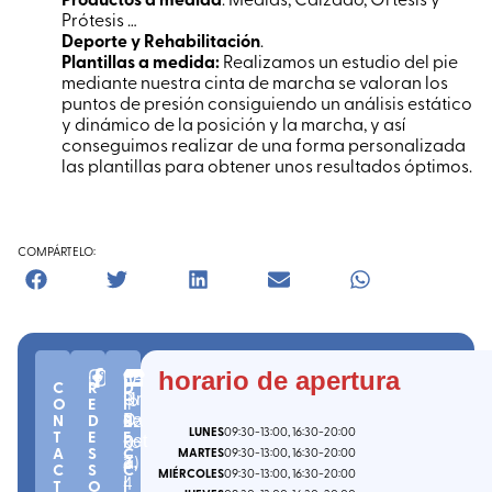
Prótesis …
Deporte y Rehabilitación
.
Plantillas a medida:
Realizamos un estudio del pie
mediante nuestra cinta de marcha se valoran los
puntos de presión consiguiendo un análisis estático
y dinámico de la posición y la marcha, y así
conseguimos realizar de una forma personalizada
las plantillas para obtener unos resultados óptimos.
COMPÁRTELO:
n
C.
(
G
horario de apertura
O
C
R
D
º
P.
ip
Ur
R
O
E
I
6
2
uz
N
D
R
da
D
LUNES
09:30
-13:00
, 16:30
-20:00
T
E
E
0
0
ko
net
I
A
S
C
MARTES
09:30
-13:00
, 16:30
-20:00
-
2
a
)
a
Z
,
C
S
C
MIÉRCOLES
09:30
-13:00
, 16:30
-20:00
4
I
T
O
I