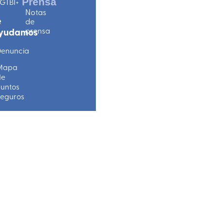
Prensa
GTBI+
Notas
e
de
prensa
yudamos
enuncia
Mapa
de
untos
eguros