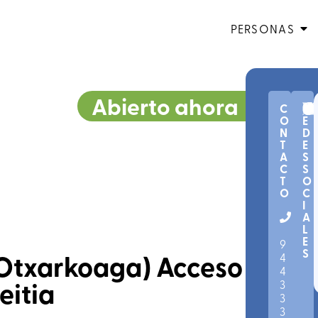
PERSONAS
Abierto ahora
C
R
O
E
N
D
T
E
A
S
C
S
T
O
O
C
I
A
L
E
9
S
(Otxarkoaga) Acceso
4
SERVICIOS
Euskotren.
Acércate
4
E1
PÚBLICOS
(Bilbao
eitia
estamos
3
–
|
Donostia)
para
3
COMPÁRTELO
TRANSPORTE
|
Euskotren.
ayudarte.
3
E4