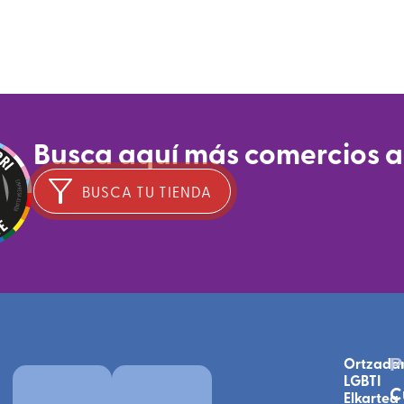
Busca aquí más comercios 
BUSCA TU TIENDA
Ortzada
P
LGBTI
C
Elkartea