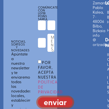
L
Zamarri
Pablo
COMÚNICATE
CON
Kalea,
B
LGTBI
POINS
7 ·
B
SAREA
48006
Bilbo,
Bizkaia
info
D
@
NOTICIAS,
ortzadarl
h
SORTEOS
Y
NOVEDADES
Apúntate
II
a
C
POR
nuestra
L
FAVOR,
newsletter
A
ACEPTA
y te
enviaremos
NUESTRA
I
todas
POLÍTICA
L
las
DE
novedades
PRIVACIDAD
S
locales,
enviar
establecimientos
V
y
g