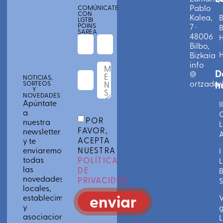
Pablo
COMÚNICATE
CON
Kalea,
B
LGTBI
POINS
7 ·
B
SAREA
48006
Bilbo,
Bizkaia
info
D
@
NOTICIAS,
ortzadarl
h
SORTEOS
Y
NOVEDADES
Apúntate
II
a
C
POR
nuestra
L
FAVOR,
newsletter
A
ACEPTA
y te
enviaremos
NUESTRA
I
todas
POLÍTICA
L
las
DE
novedades
PRIVACIDAD
S
locales,
enviar
establecimientos
V
y
g
asociaciones
L