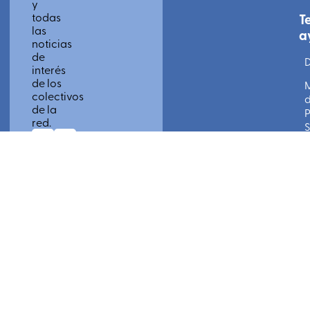
y
todas
T
las
a
noticias
de
D
interés
de los
colectivos
de la
P
red.
S
POR
FAVOR,
ACEPTA
NUESTRA
POLÍTICA
DE
PRIVACIDAD
apúntate