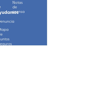
Notas
e
de
prensa
yudamos
enuncia
Mapa
de
untos
eguros