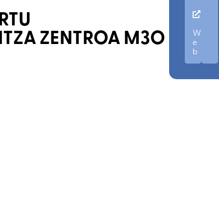
RTU
ONGS
Y
TZA ZENTROA M3O
W
ASOCIACIONE
e
COMPÁRTELO
b