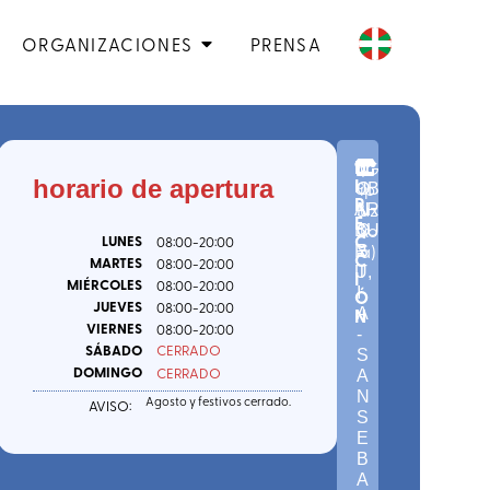
ORGANIZACIONES
PRENSA
D
n
(
G
D
I
horario de apertura
º
ip
UB
O
R
3
uz
AR
N
E
0
ko
BU
O
C
LUNES
08:00
-20:00
-
a
)
R
S
C
MARTES
08:00
-20:00
U
T
,
I
MIÉRCOLES
08:00
-20:00
I
Ó
JUEVES
08:00
-20:00
N
A
VIERNES
08:00
-20:00
-
SÁBADO
CERRADO
S
DOMINGO
CERRADO
A
N
Agosto y festivos cerrado.
AVISO:
S
E
B
A