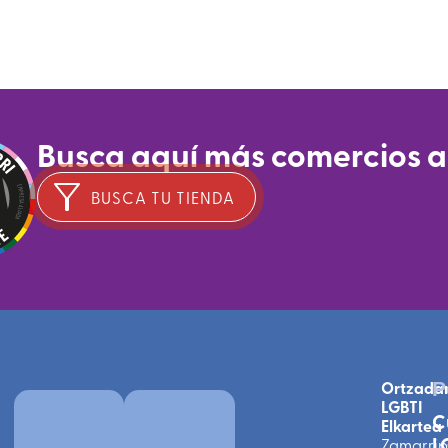
Busca aquí más comercios 
BUSCA TU TIENDA
Ortzada
P
LGBTI
C
Elkartea
L
Zamarri