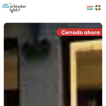
Personas
Organizaciones
Cultura LGBTI+
Distintivos
Bilbao Bizkaia
Certificado
HARRO
empresarial
Cerrado ahora
LGBTI+
HARROladies
Red de puntos
Derechos
seguros LGBTI+
humanos
Registro
II Conferencia
Formación
LGTBI+ Atlántica
Formación
I LGBTI+ Basque
Sariak
HARROkids
Visitas guiadas
Accede a tu
LGTBI+
cuenta
Prensa
Te ayudamos
Sala de prensa
Denuncia
Mapa de Puntos