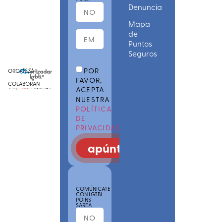
Denuncia
Mapa
de
Puntos
Seguros
POR
ORGANIZA
FAVOR,
COLABORAN
ACEPTA
NUESTRA
POLÍTICA
DE
PRIVACIDAD
apúntate
COMÚNICATE
CON LGTBI
POINS
SAREA