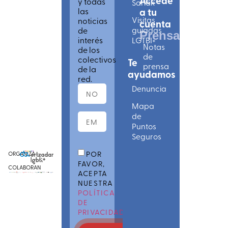
Accede
y todas
Sariak
las
a tu
Visitas
noticias
cuenta
de
guiadas
Prensa
interés
LGTBI+
Notas
de los
de
colectivos
Te
prensa
de la
ayudamos
red.
Denuncia
Mapa
de
Puntos
Seguros
POR
ORGANIZA
FAVOR,
COLABORAN
ACEPTA
NUESTRA
POLÍTICA
DE
PRIVACIDAD