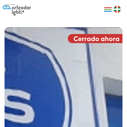
Personas
Organizaciones
Cultura LGBTI+
Distintivos
Bilbao Bizkaia
Certificado
HARRO
empresarial
Cerrado ahora
LGBTI+
HARROladies
Red de puntos
Derechos
seguros LGBTI+
humanos
Registro
II Conferencia
Formación
LGTBI+ Atlántica
Formación
I LGBTI+ Basque
Sariak
HARROkids
Visitas guiadas
Accede a tu
LGTBI+
cuenta
Prensa
Te ayudamos
Sala de prensa
Denuncia
Mapa de Puntos