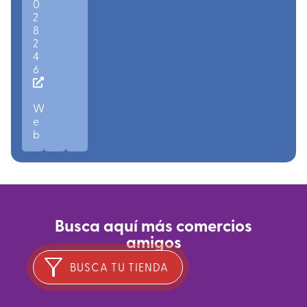
0
2
8
2
4
6
W
e
b
Busca aquí más comercios
amigos
BUSCA TU TIENDA