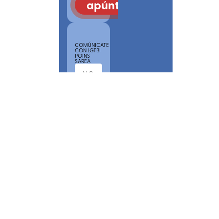
apúntate
COMÚNICATE
CON LGTBI
POINS
SAREA
POR
FAVOR,
ACEPTA