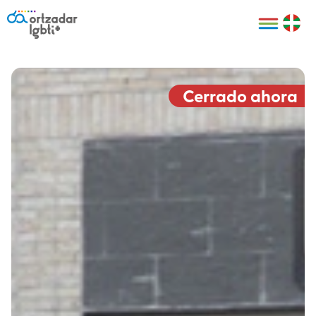
Personas
Organizaciones
Cultura LGBTI+
Distintivos
Bilbao Bizkaia
Certificado
HARRO
empresarial
Cerrado ahora
LGBTI+
HARROladies
Red de puntos
Derechos
seguros LGBTI+
humanos
Registro
II Conferencia
Formación
LGTBI+ Atlántica
Formación
I LGBTI+ Basque
Sariak
HARROkids
Visitas guiadas
Accede a tu
LGTBI+
cuenta
Prensa
Te ayudamos
Sala de prensa
Denuncia
Mapa de Puntos