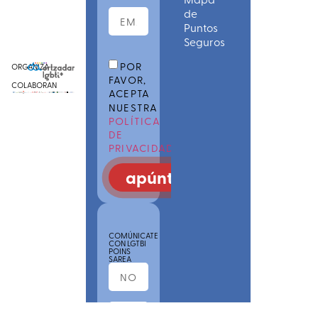
de
Puntos
Seguros
POR
ORGANIZA
FAVOR,
COLABORAN
ACEPTA
NUESTRA
POLÍTICA
DE
PRIVACIDAD
apúntate
COMÚNICATE
CON LGTBI
POINS
SAREA