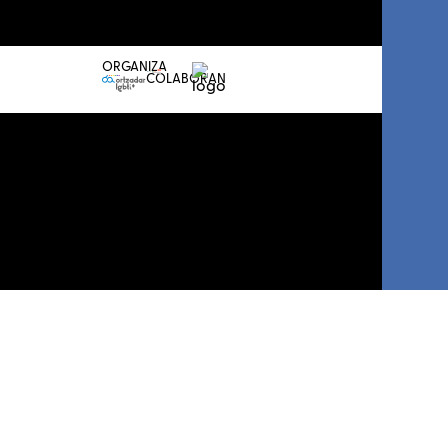
Conferencia
Prensa
LGTBI+
Sala de prensa
Atlántica
ORGANIZA
COLABORAN
Me
apunto
I
LGBTI+
Basque
Sariak
Propón
tu
premiadx