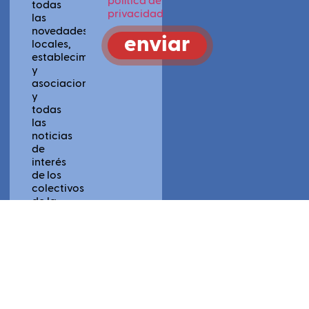
política de
todas
privacidad
las
novedades
enviar
locales,
establecimientos
y
asociaciones
y
todas
las
noticias
de
interés
de los
colectivos
de la
red.
Por
favor,
acepta