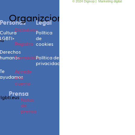
© 2024 Digixop | Marketing digital
Organizciones
Personas
Legal
r
Distintivos
Cultura
Política
LGBTI+
de
pa
Registro
cookies
Derechos
humanos
Formación
Política de
privacidad
Te
Accede
ayudamos
a tu
cuenta
Prensa
lgbti.eus
Notas
de
prensa