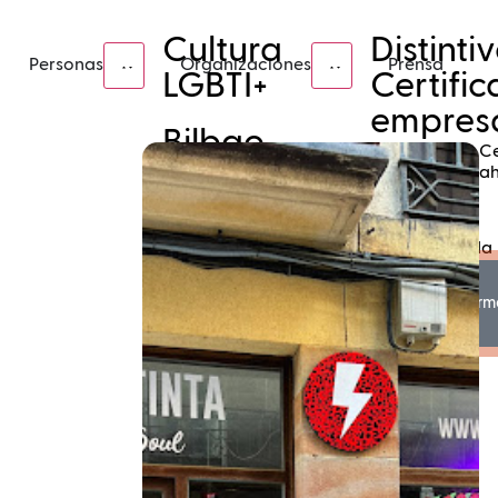
Cultura
Distinti
Personas
Organizaciones
Prensa
LGBTI+
Certifi
empresa
Bilbao
LGBTI+
C
Bizkaia
a
Se
HARRO
diferente.
Se
Orgullo
comprometida
LGBTI+.
El
infórm
Orgullo
de
Euskadi
Únete
descúbrelo
a
Agenda
LGBTI+
LGBTI+
Points