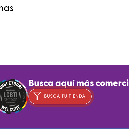
mas
te
Busca aquí más comerc
ids
BUSCA TU TIENDA