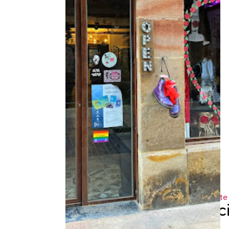
anual
Sarea.
Conoce
Ayúdanos
los
a
mejores
crear
planes
entornos
LGBTI+
seguros
de
Euskadi
¡me
apunto!
Entérate
de
todo
Login
HARRO
¿Aún
ladies
no
formas
parte?
Me
apunto
regístrate
Te
Formac
ayudamos
Cursos,