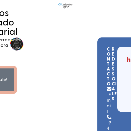
vos
cado
rial
errado
hora
C
R
O
E
h
N
D
T
E
A
S
C
S
T
O
ate!
O
CI
A
LE
E
S
m
ai
l
9
4