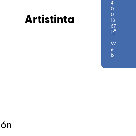
4
0
0
Artistinta
Comercio
Descripción
18
Y
de
67
Servicios
la
|
COMPÁRTELO:
empresa
Moda
W
Y
e
Zapatería
b
ión