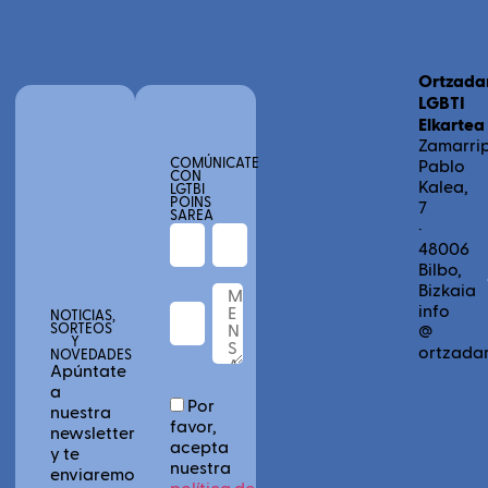
p
Ortzada
LGBTI
Elkartea
Zamarri
COMÚNICATE
Pablo
CON
Kalea,
LGTBI
POINS
7
SAREA
·
48006
Bilbo,
Bizkaia
info
NOTICIAS,
SORTEOS
@
Y
ortzadar
NOVEDADES
Apúntate
a
Por
nuestra
favor,
newsletter
acepta
y te
nuestra
enviaremos