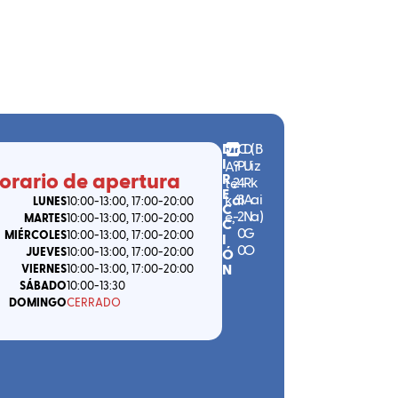
D
n
C.
D
(
B
I
º
P.
U
iz
Ar
orario de apertura
R
2
4
R
k
te
E
6
8
A
ai
kal
LUNES
10:00
-13:00
, 17:00
-20:00
C
-
2
N
a
)
e
,
MARTES
10:00
-13:00
, 17:00
-20:00
C
0
G
MIÉRCOLES
10:00
-13:00
, 17:00
-20:00
I
0
O
JUEVES
10:00
-13:00
, 17:00
-20:00
Ó
N
VIERNES
10:00
-13:00
, 17:00
-20:00
SÁBADO
10:00
-13:30
DOMINGO
CERRADO