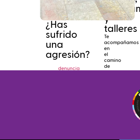
progra
y
¿Has
talleres
sufrido
Te
una
acompañamos
en
agresión?
el
camino
de
denuncia
la
diversidad
próximamen
LGBTI+
Points
HARROk
Sarea.
Rompiendo
estereotipos
y
Busca
prejuicios
cerca
de