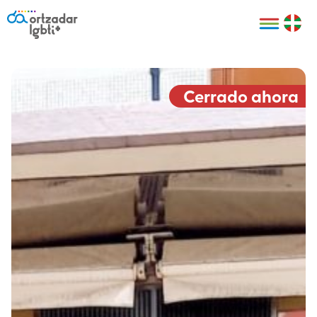
Personas
Organizaciones
Cultura LGBTI+
Distintivos
Bilbao Bizkaia
Certificado
HARRO
empresarial
Cerrado ahora
LGBTI+
HARROladies
Red de puntos
Derechos
seguros LGBTI+
humanos
Registro
II Conferencia
Formación
LGTBI+ Atlántica
Formación
I LGBTI+ Basque
Sariak
HARROkids
Visitas guiadas
Accede a tu
LGTBI+
cuenta
Prensa
Te ayudamos
Sala de prensa
Denuncia
Mapa de Puntos