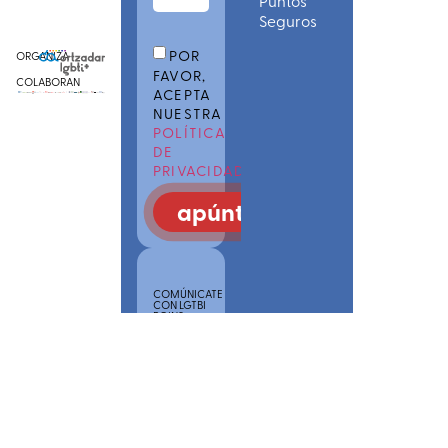
Puntos
Seguros
POR
ORGANIZA
FAVOR,
COLABORAN
ACEPTA
NUESTRA
POLÍTICA
DE
PRIVACIDAD
apúntate
COMÚNICATE
CON LGTBI
POINS
SAREA