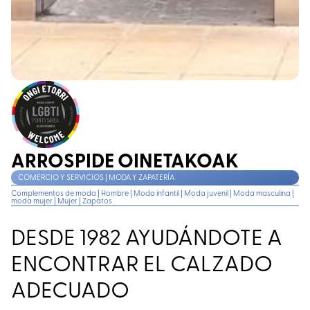
ARROSPIDE OINETAKOAK
COMERCIO Y SERVICIOS | MODA Y ZAPATERÍA
Complementos de moda
|
Hombre
|
Moda infantil
|
Moda juvenil
|
Moda masculina
|
moda mujer
|
Mujer
|
Zapatos
DESDE 1982 AYUDÁNDOTE A
ENCONTRAR EL CALZADO
ADECUADO