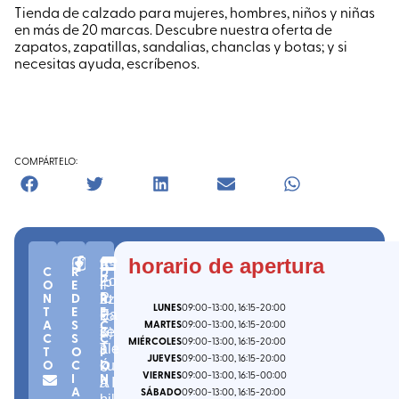
Tienda de calzado para mujeres, hombres, niños y niñas
en más de 20 marcas. Descubre nuestra oferta de
zapatos, zapatillas, sandalias, chanclas y botas; y si
necesitas ayuda, escríbenos.
COMPÁRTELO:
n
C.
(
G
horario de apertura
A
C
R
D
º
P.
ip
Fo
Z
O
E
I
2
2
uz
N
D
R
ru
P
LUNES
09:00
-13:00
, 16:15
-20:00
T
E
E
-
0
ko
Pa
E
A
S
C
MARTES
09:00
-13:00
, 16:15
-20:00
7
a
)
se
I
C
S
C
MIÉRCOLES
09:00
-13:00
, 16:15
-20:00
3
ale
T
T
O
I
JUEVES
09:00
-13:00
, 16:15
-20:00
O
C
Ó
0
ku
I
VIERNES
09:00
-13:00
, 16:15
-00:00
I
N
a I
A
A
SÁBADO
09:00
-13:00
, 16:15
-20:00