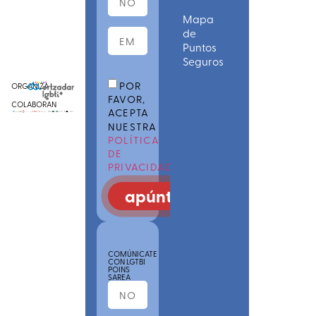
Mapa
de
Puntos
Seguros
POR
ORGANIZA
FAVOR,
COLABORAN
ACEPTA
NUESTRA
POLÍTICA
DE
PRIVACIDAD
apúntate
COMÚNICATE
CON LGTBI
POINS
SAREA