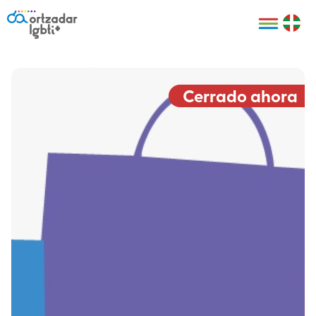
Personas
Organizaciones
Cultura LGBTI+
Distintivos
Bilbao Bizkaia
Certificado
HARRO
empresarial
Cerrado ahora
LGBTI+
HARROladies
Red de puntos
Derechos
seguros LGBTI+
humanos
Registro
II Conferencia
Formación
LGTBI+ Atlántica
Formación
I LGBTI+ Basque
Sariak
HARROkids
Visitas guiadas
Accede a tu
LGTBI+
cuenta
Prensa
Te ayudamos
Sala de prensa
Denuncia
Mapa de Puntos