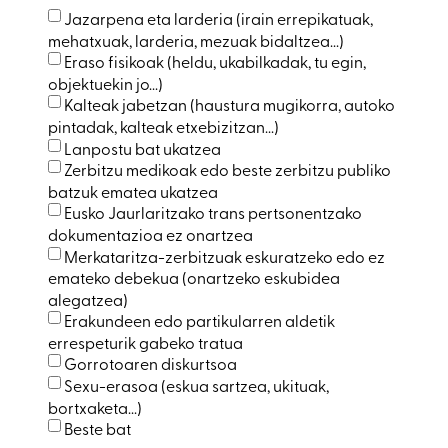
Jazarpena eta larderia (irain errepikatuak,
mehatxuak, larderia, mezuak bidaltzea...)
Eraso fisikoak (heldu, ukabilkadak, tu egin,
objektuekin jo...)
Kalteak jabetzan (haustura mugikorra, autoko
pintadak, kalteak etxebizitzan...)
Lanpostu bat ukatzea
Zerbitzu medikoak edo beste zerbitzu publiko
batzuk ematea ukatzea
Eusko Jaurlaritzako trans pertsonentzako
dokumentazioa ez onartzea
Merkataritza-zerbitzuak eskuratzeko edo ez
emateko debekua (onartzeko eskubidea
alegatzea)
Erakundeen edo partikularren aldetik
errespeturik gabeko tratua
Gorrotoaren diskurtsoa
Sexu-erasoa (eskua sartzea, ukituak,
bortxaketa...)
Beste bat