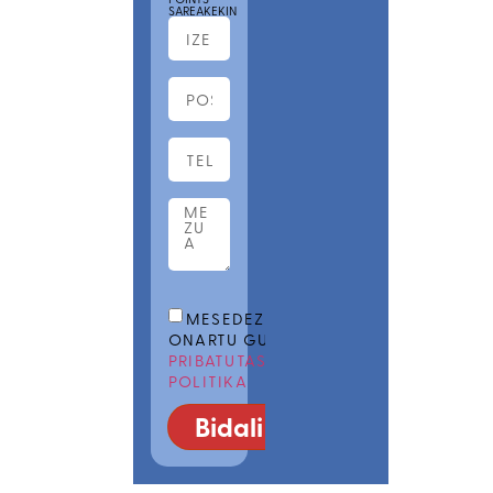
SAREAKEKIN
MESEDEZ,
ONARTU GURE
PRIBATUTASUN
POLITIKA
Bidali