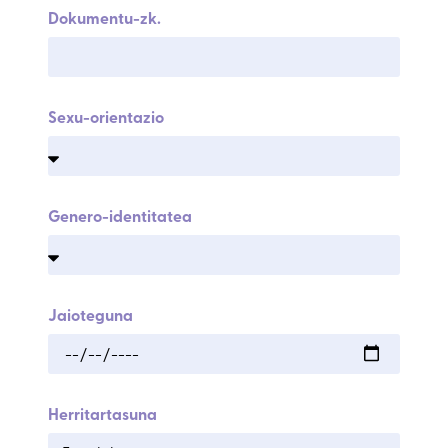
Dokumentu-zk.
Sexu-orientazio
Genero-identitatea
Jaioteguna
Herritartasuna