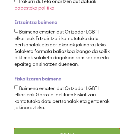
Irakurri dut eta onartzen dut datuak
babesteko politika
Ertzaintza baimena
Baimena ematen dut Ortzadar LGBTI
elkarteak Ertzaintzari kontatutako datu
pertsonalak eta gertakariak jakinarazteko.
Salaketa formala baliozkoa izango da soilik
biktimak salaketa dagokion komisarian edo
epaitegian sinatzen duenean.
Fiskaltzaren baimena
Baimena ematen dut Ortzadar LGBTI
elkarteak Gorroto-delituen Fiskaltzari
kontatutako datu pertsonalak eta gertaerak
jakinarazteko.