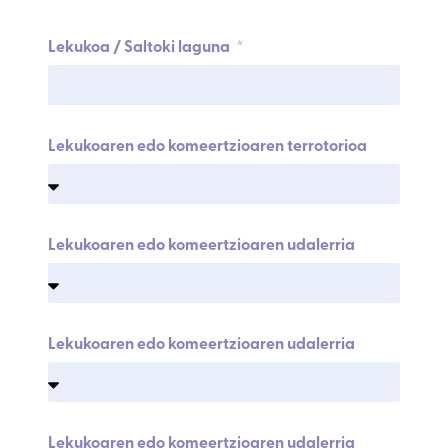
Lekukoa / Saltoki laguna
Lekukoaren edo komeertzioaren terrotorioa
Lekukoaren edo komeertzioaren udalerria
Lekukoaren edo komeertzioaren udalerria
Lekukoaren edo komeertzioaren udalerria