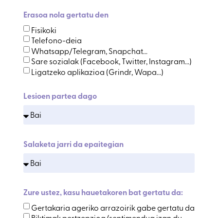
Erasoa nola gertatu den
Fisikoki
Telefono-deia
Whatsapp/Telegram, Snapchat...
Sare sozialak (Facebook, Twitter, Instagram...)
Ligatzeko aplikazioa (Grindr, Wapa...)
Lesioen partea dago
Salaketa jarri da epaitegian
Zure ustez, kasu hauetakoren bat gertatu da:
Gertakaria ageriko arrazoirik gabe gertatu da
Biktimak pertzepzioa/sentimendua izan du