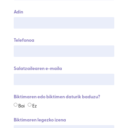
Adin
Telefonoa
Salatzailearen e-maila
Biktimaren edo biktimen daturik baduzu?
Bai
Ez
Biktimaren legezko izena