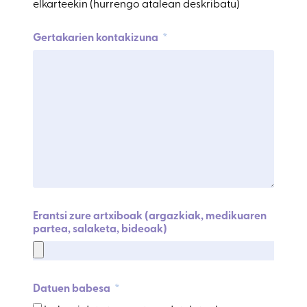
elkarteekin (hurrengo atalean deskribatu)
Gertakarien kontakizuna
Erantsi zure artxiboak (argazkiak, medikuaren
partea, salaketa, bideoak)
Datuen babesa