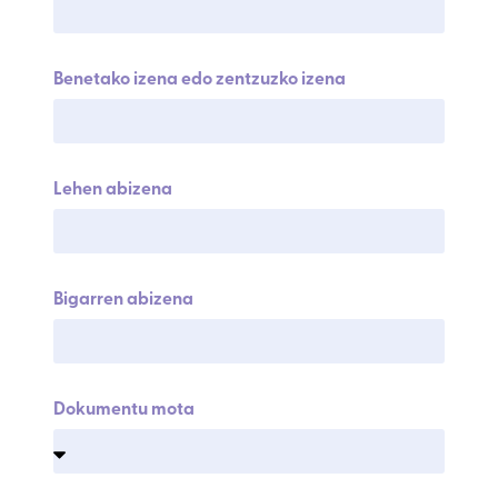
Benetako izena edo zentzuzko izena
Lehen abizena
Bigarren abizena
Dokumentu mota