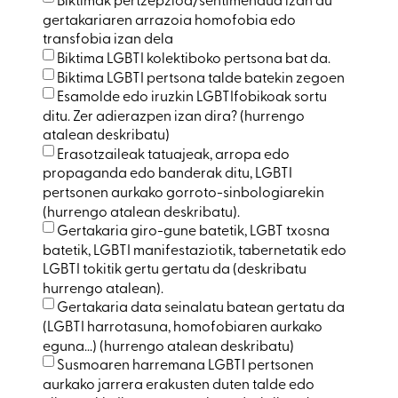
gertakariaren arrazoia homofobia edo
transfobia izan dela
Biktima LGBTI kolektiboko pertsona bat da.
Biktima LGBTI pertsona talde batekin zegoen
Esamolde edo iruzkin LGBTIfobikoak sortu
ditu. Zer adierazpen izan dira? (hurrengo
atalean deskribatu)
Erasotzaileak tatuajeak, arropa edo
propaganda edo banderak ditu, LGBTI
pertsonen aurkako gorroto-sinbologiarekin
(hurrengo atalean deskribatu).
Gertakaria giro-gune batetik, LGBT txosna
batetik, LGBTI manifestaziotik, tabernetatik edo
LGBTI tokitik gertu gertatu da (deskribatu
hurrengo atalean).
Gertakaria data seinalatu batean gertatu da
(LGBTI harrotasuna, homofobiaren aurkako
eguna...) (hurrengo atalean deskribatu)
Susmoaren harremana LGBTI pertsonen
aurkako jarrera erakusten duten talde edo