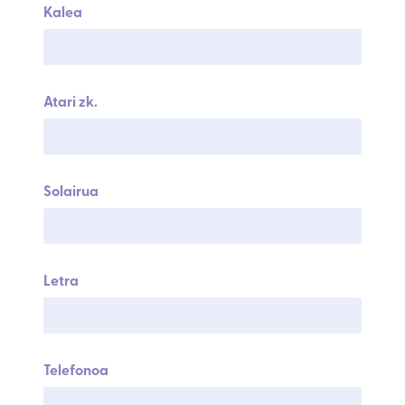
Kalea
Atari zk.
Solairua
Letra
Telefonoa