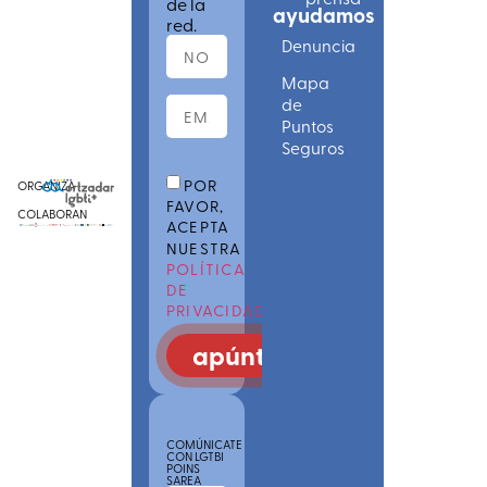
de la
ayudamos
red.
Denuncia
Mapa
de
Puntos
Seguros
POR
ORGANIZA
FAVOR,
COLABORAN
ACEPTA
NUESTRA
POLÍTICA
DE
PRIVACIDAD
apúntate
COMÚNICATE
CON LGTBI
POINS
SAREA