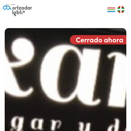
Personas
Organizaciones
Cultura LGBTI+
Distintivos
Bilbao Bizkaia
Certificado
HARRO
empresarial
Cerrado ahora
LGBTI+
HARROladies
Red de puntos
Derechos
seguros LGBTI+
humanos
Registro
II Conferencia
Formación
LGTBI+ Atlántica
Formación
I LGBTI+ Basque
Sariak
HARROkids
Visitas guiadas
Accede a tu
LGTBI+
cuenta
Prensa
Te ayudamos
Sala de prensa
Denuncia
Mapa de Puntos