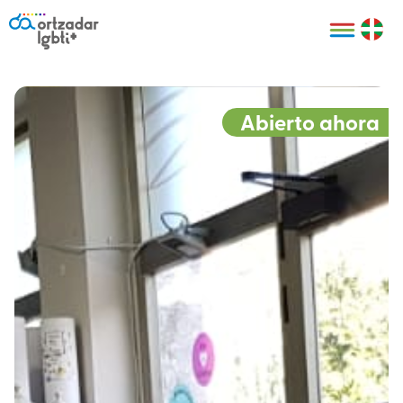
Personas
Organizaciones
Cultura LGBTI+
Distintivos
Bilbao Bizkaia
Certificado
HARRO
empresarial
Abierto ahora
LGBTI+
HARROladies
Red de puntos
Derechos
seguros LGBTI+
humanos
Registro
II Conferencia
Formación
LGTBI+ Atlántica
Formación
I LGBTI+ Basque
Sariak
HARROkids
Visitas guiadas
Accede a tu
LGTBI+
cuenta
Prensa
Te ayudamos
Sala de prensa
Denuncia
Mapa de Puntos