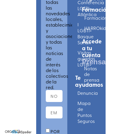
todas
Conferencia
las
LGTBI+
Formación
novedades
Atlántica
Formación
locales,
establecimientos
I
HARROkids
y
LGBTI+
asociaciones
Basque
Accede
y todas
Sariak
las
a tu
Visitas
noticias
cuenta
de
guiadas
Prensa
interés
LGTBI+
Notas
de los
de
colectivos
Te
prensa
de la
ayudamos
red.
Denuncia
Mapa
de
Puntos
Seguros
POR
ORGANIZA