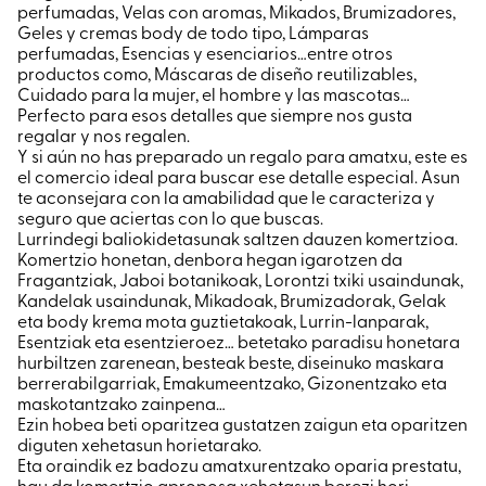
perfumadas, Velas con aromas, Mikados, Brumizadores,
Geles y cremas body de todo tipo, Lámparas
perfumadas, Esencias y esenciarios…entre otros
productos como, Máscaras de diseño reutilizables,
Cuidado para la mujer, el hombre y las mascotas…
Perfecto para esos detalles que siempre nos gusta
regalar y nos regalen.
Y si aún no has preparado un regalo para amatxu, este es
el comercio ideal para buscar ese detalle especial. Asun
te aconsejara con la amabilidad que le caracteriza y
seguro que aciertas con lo que buscas.
Lurrindegi baliokidetasunak saltzen dauzen komertzioa.
Komertzio honetan, denbora hegan igarotzen da
Fragantziak, Jaboi botanikoak, Lorontzi txiki usaindunak,
Kandelak usaindunak, Mikadoak, Brumizadorak, Gelak
eta body krema mota guztietakoak, Lurrin-lanparak,
Esentziak eta esentzieroez… betetako paradisu honetara
hurbiltzen zarenean, besteak beste, diseinuko maskara
berrerabilgarriak, Emakumeentzako, Gizonentzako eta
maskotantzako zainpena…
Ezin hobea beti oparitzea gustatzen zaigun eta oparitzen
diguten xehetasun horietarako.
Eta oraindik ez badozu amatxurentzako oparia prestatu,
hau da komertzio aproposa xehetasun berezi hori