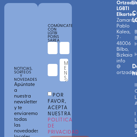
Ortzada
P
LGBTI
C
Elkartea
L
Zamarri
Pablo
COMÚNICATE
CON
Kalea,
B
LGTBI
POINS
7 ·
B
SAREA
48006
Bilbo,
Bizkaia
info
D
@
NOTICIAS,
ortzadarl
h
SORTEOS
Y
NOVEDADES
Apúntate
II
a
C
POR
nuestra
L
FAVOR,
newsletter
A
ACEPTA
y te
enviaremos
NUESTRA
I
todas
POLÍTICA
L
las
DE
novedades
PRIVACIDAD
S
locales,