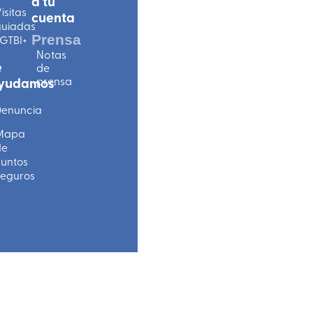
a tu
isitas
cuenta
uiadas
Prensa
GTBI+
Notas
e
de
prensa
yudamos
enuncia
Mapa
de
untos
eguros