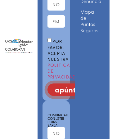
Denuncia
Mapa
de
Puntos
Seguros
POR
ORGANIZA
FAVOR,
COLABORAN
ACEPTA
NUESTRA
POLÍTICA
DE
PRIVACIDAD
apúntate
COMÚNICATE
CON LGTBI
POINS
SAREA