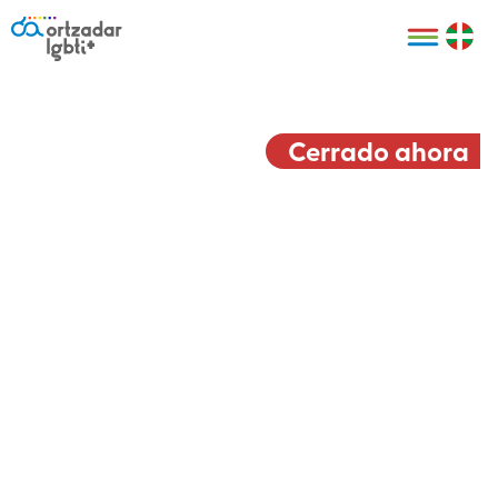
Personas
Organizaciones
Cultura LGBTI+
Distintivos
Bilbao Bizkaia
Certificado
HARRO
empresarial
Cerrado ahora
LGBTI+
HARROladies
Red de puntos
Derechos
seguros LGBTI+
humanos
Registro
II Conferencia
Formación
LGTBI+ Atlántica
Formación
I LGBTI+ Basque
Sariak
HARROkids
Visitas guiadas
Accede a tu
LGTBI+
cuenta
Prensa
Te ayudamos
Sala de prensa
Denuncia
Mapa de Puntos