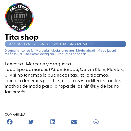
Tita shop
COMERCIO Y SERVICIOS | BELLEZA | LENCERÍA Y MERCERÍA
Droguería
|
Lencería
|
Mercería
|
Moda femenina
|
Moda infantil
|
Moda juvenil
|
moda mujer
|
Productos de higiene
|
Productos de hogar
Lencería- Mercería y droguería
Todo tipo de marcas (Abanderado, Calvin Klein, Playtex,
…) y si no tenemos lo que necesitas… te lo traemos.
También tenemos parches, coderas y rodilleras con los
motivos de moda para la ropa de los niñ@s y de los no
tan niñ@s.
COMPÁRTELO: