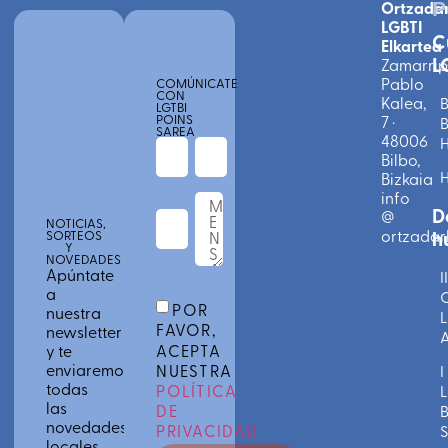
Ortzada
P
LGBTI
C
Elkartea
L
Zamarri
Pablo
COMÚNICATE
CON
Kalea,
B
LGTBI
POINS
7 ·
B
SAREA
48006
Bilbo,
Bizkaia
info
D
@
NOTICIAS,
ortzadarl
h
SORTEOS
Y
NOVEDADES
Apúntate
II
a
C
POR
nuestra
L
FAVOR,
newsletter
A
ACEPTA
y te
enviaremos
NUESTRA
I
todas
POLÍTICA
L
las
DE
novedades
PRIVACIDAD
S
locales,