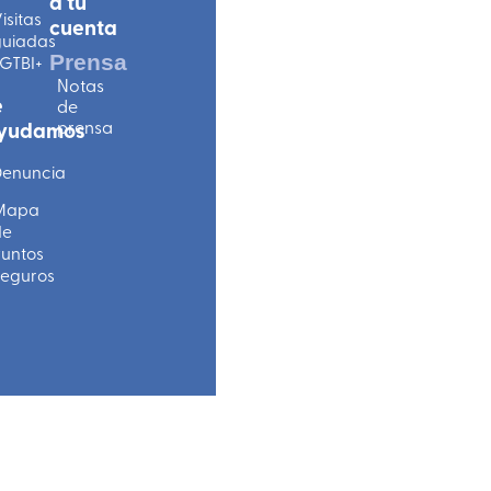
a tu
isitas
cuenta
uiadas
Prensa
GTBI+
Notas
e
de
prensa
yudamos
enuncia
Mapa
de
untos
eguros