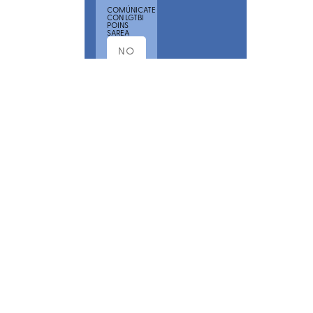
COMÚNICATE
CON LGTBI
POINS
SAREA
POR
FAVOR,
ACEPTA
NUESTRA
POLÍTICA
DE
PRIVACIDAD