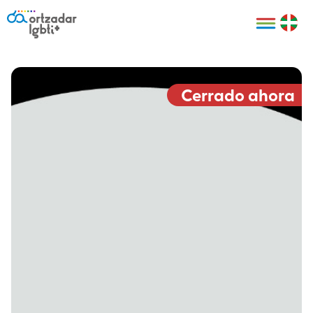
Personas
Organizaciones
Cultura LGBTI+
Distintivos
Bilbao Bizkaia
Certificado
HARRO
empresarial
Cerrado ahora
LGBTI+
HARROladies
Red de puntos
Derechos
seguros LGBTI+
humanos
Registro
II Conferencia
Formación
LGTBI+ Atlántica
Formación
I LGBTI+ Basque
Sariak
HARROkids
Visitas guiadas
Accede a tu
LGTBI+
cuenta
Prensa
Te ayudamos
Sala de prensa
Denuncia
Mapa de Puntos