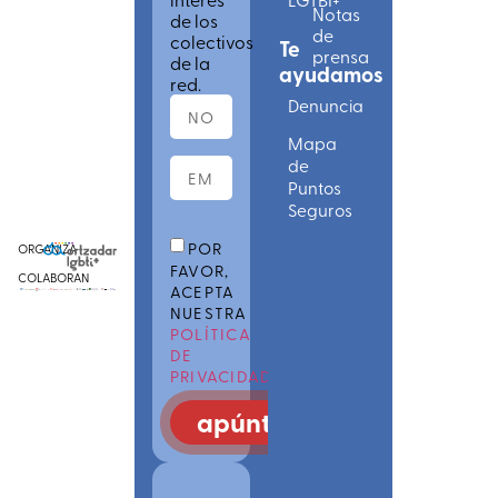
Notas
de los
de
colectivos
Te
prensa
de la
ayudamos
red.
Denuncia
Mapa
de
Puntos
Seguros
POR
ORGANIZA
FAVOR,
COLABORAN
ACEPTA
NUESTRA
POLÍTICA
DE
PRIVACIDAD
apúntate