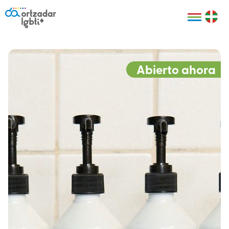
Personas
Organizaciones
Cultura LGBTI+
Distintivos
Bilbao Bizkaia
Certificado
HARRO
empresarial
Abierto ahora
LGBTI+
HARROladies
Red de puntos
Derechos
seguros LGBTI+
humanos
Registro
II Conferencia
Formación
LGTBI+ Atlántica
Formación
I LGBTI+ Basque
Sariak
HARROkids
Visitas guiadas
Accede a tu
LGTBI+
cuenta
Prensa
Te ayudamos
Sala de prensa
Denuncia
Mapa de Puntos