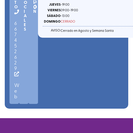
0
G
T
O
I
JUEVES
-19:00
O
C
Ó
0
O
VIERNES
09:00
-19:00
I
N
A
SÁBADO
-13:00
L
DOMINGO
CERRADO
6
E
6
S
AVISO:
Cerrado en Agosto y Semana Santa
7
4
5
2
6
2
9
W
e
b