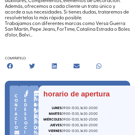
auxiliares, Complementos, elementos de Decoración.
Además, ofrecemos a cada cliente un trato único y
acorde a sus necesidades. Si tienes dudas, trataremos de
resolvértelas lo más rápido posible.
Trabajamos con diferentes marcas como Versa Guerra
San Martín, Pepe Jeans, ForTime, Catalina Estrada o Boles
d’olor, Balvi…
COMPÁRTELO:
n
C.
(
B
horario de apertura
B
C
R
D
º
P.
iz
Av
A
O
E
I
4
4
k
N
D
R
eni
S
LUNES
09:00
-13:30
, 16:30
-20:00
T
E
E
8
8
ai
da
A
A
S
C
MARTES
09:00
-13:30
, 16:30
-20:00
-
9
a
)
Ag
U
C
S
C
MIÉRCOLES
09:00
-13:30
, 16:30
-20:00
7
irre
R
T
O
I
JUEVES
09:00
-13:30
, 16:30
-20:00
O
C
Ó
0
Le
I
VIERNES
09:00
-13:30
, 16:30
-20:00
I
N
he