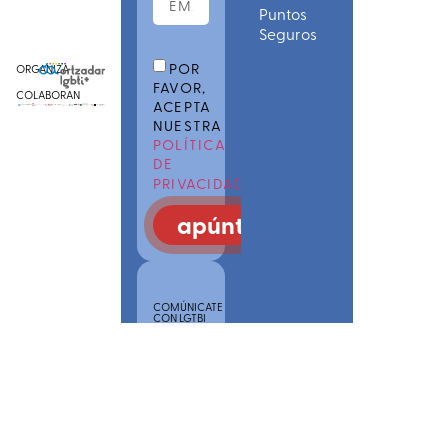
Puntos
Seguros
POR
ORGANIZA
FAVOR,
COLABORAN
ACEPTA
NUESTRA
POLÍTICA
DE
PRIVACIDAD
apúntate
COMÚNICATE
CON LGTBI
POINS
SAREA