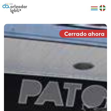
Personas
Organizaciones
Cultura LGBTI+
Distintivos
Bilbao Bizkaia
Certificado
HARRO
empresarial
Cerrado ahora
LGBTI+
HARROladies
Red de puntos
Derechos
seguros LGBTI+
humanos
Registro
II Conferencia
Formación
LGTBI+ Atlántica
Formación
I LGBTI+ Basque
Sariak
HARROkids
Visitas guiadas
Accede a tu
LGTBI+
cuenta
Prensa
Te ayudamos
Sala de prensa
Denuncia
Mapa de Puntos