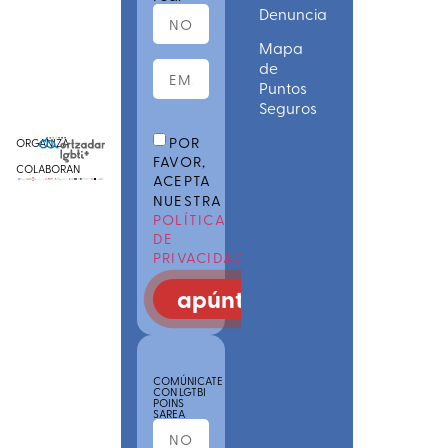
Denuncia
Mapa
de
Puntos
Seguros
POR
ORGANIZA
FAVOR,
COLABORAN
ACEPTA
NUESTRA
POLÍTICA
DE
PRIVACIDAD
apúntate
COMÚNICATE
CON LGTBI
POINS
SAREA