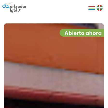
Personas
Organizaciones
Cultura LGBTI+
Distintivos
Bilbao Bizkaia
Certificado
HARRO
empresarial
Abierto ahora
LGBTI+
HARROladies
Red de puntos
Derechos
seguros LGBTI+
humanos
Registro
II Conferencia
Formación
LGTBI+ Atlántica
Formación
I LGBTI+ Basque
Sariak
HARROkids
Visitas guiadas
Accede a tu
LGTBI+
cuenta
Prensa
Te ayudamos
Sala de prensa
Denuncia
Mapa de Puntos