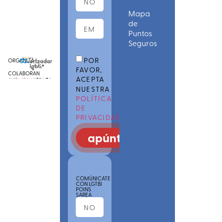
Mapa
de
Puntos
Seguros
POR
ORGANIZA
FAVOR,
COLABORAN
ACEPTA
NUESTRA
POLÍTICA
DE
PRIVACIDAD
apúntate
COMÚNICATE
CON LGTBI
POINS
SAREA