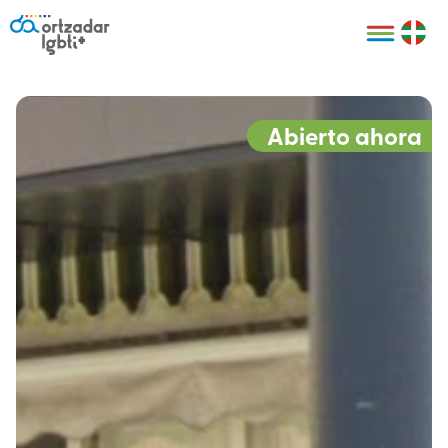
Personas
Organizaciones
Cultura LGBTI+
Distintivos
Bilbao Bizkaia
Certificado
HARRO
empresarial
Abierto ahora
LGBTI+
HARROladies
Red de puntos
Derechos
seguros LGBTI+
humanos
Registro
II Conferencia
Formación
LGTBI+ Atlántica
Formación
I LGBTI+ Basque
Sariak
HARROkids
Visitas guiadas
Accede a tu
LGTBI+
cuenta
Prensa
Te ayudamos
Sala de prensa
Denuncia
Mapa de Puntos