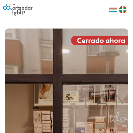
Personas
Organizaciones
Cultura LGBTI+
Distintivos
Bilbao Bizkaia
Certificado
HARRO
empresarial
Cerrado ahora
LGBTI+
HARROladies
Red de puntos
Derechos
seguros LGBTI+
humanos
Registro
II Conferencia
Formación
LGTBI+ Atlántica
Formación
I LGBTI+ Basque
Sariak
HARROkids
Visitas guiadas
Accede a tu
LGTBI+
cuenta
Prensa
Te ayudamos
Sala de prensa
Denuncia
Mapa de Puntos