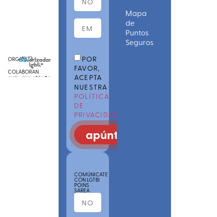
Mapa
de
Puntos
Seguros
POR
ORGANIZA
FAVOR,
COLABORAN
ACEPTA
NUESTRA
POLÍTICA
DE
PRIVACIDAD
apúntate
COMÚNICATE
CON LGTBI
POINS
SAREA