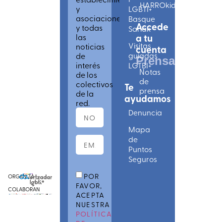
HARROkids
y
LGBTI+
asociaciones
Basque
Accede
y todas
Sariak
las
a tu
Visitas
noticias
cuenta
de
guiadas
Prensa
interés
LGTBI+
Notas
de los
de
colectivos
Te
prensa
de la
ayudamos
red.
Denuncia
Mapa
de
Puntos
Seguros
POR
ORGANIZA
FAVOR,
COLABORAN
ACEPTA
NUESTRA
POLÍTICA