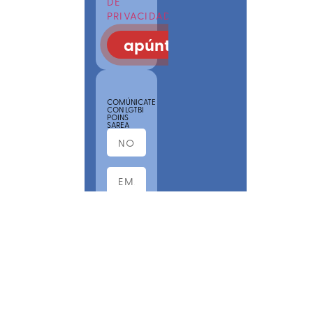
DE
PRIVACIDAD
apúntate
COMÚNICATE
CON LGTBI
POINS
SAREA