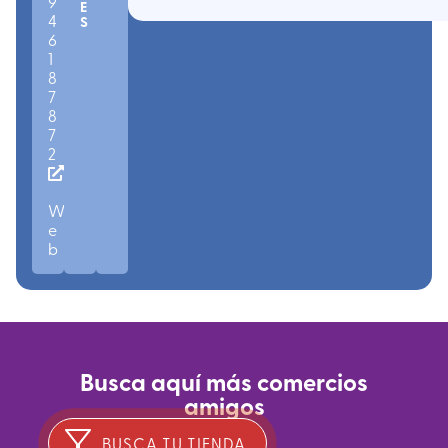
9
E
4
S
6
1
8
7
8
7
2
W
e
b
Busca aquí más comercios
amigos
BUSCA TU TIENDA