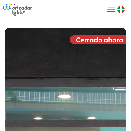
Personas
Organizaciones
Cultura LGBTI+
Distintivos
Bilbao Bizkaia
Certificado
HARRO
empresarial
Cerrado ahora
LGBTI+
HARROladies
Red de puntos
Derechos
seguros LGBTI+
humanos
Registro
II Conferencia
Formación
LGTBI+ Atlántica
Formación
I LGBTI+ Basque
Sariak
HARROkids
Visitas guiadas
Accede a tu
LGTBI+
cuenta
Prensa
Te ayudamos
Sala de prensa
Denuncia
Mapa de Puntos