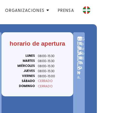
ORGANIZACIONES
PRENSA
D
n
C.
(
G
I
I
horario de apertura
º
P.
ip
Eu
B
R
4
2
uz
sk
A
E
-
0
ko
al
R
C
LUNES
08:00
-15:30
4
a
)
He
R
C
MARTES
08:00
-15:30
0
rria
A
I
MIÉRCOLES
08:00
-15:30
0
Ka
Ó
JUEVES
08:00
-15:30
N
le
VIERNES
08:00
-15:00
a
,
SÁBADO
CERRADO
DOMINGO
CERRADO