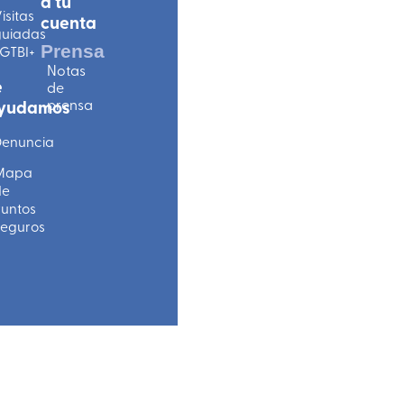
a tu
isitas
cuenta
uiadas
Prensa
GTBI+
Notas
e
de
prensa
yudamos
enuncia
Mapa
de
untos
eguros