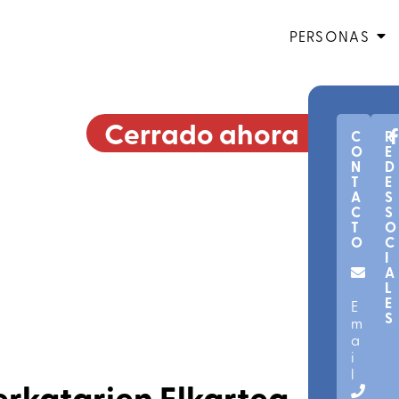
PERSONAS
Cerrado ahora
C
R
O
E
N
D
T
E
A
S
C
S
T
O
O
C
I
A
L
E
E
S
m
a
i
l
rkatarien Elkartea
COMERCIO
Asociación