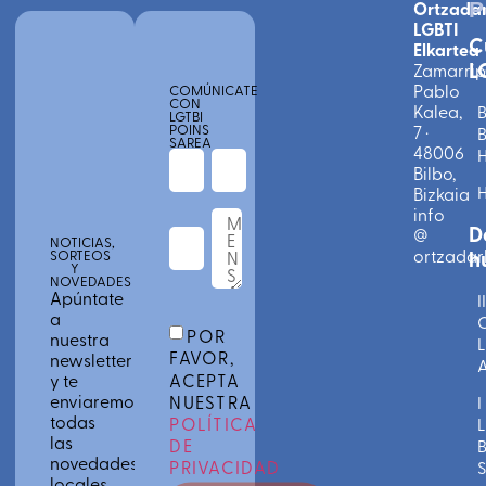
Ortzada
P
LGBTI
C
Elkartea
L
Zamarri
Pablo
COMÚNICATE
CON
Kalea,
B
LGTBI
POINS
7 ·
B
SAREA
48006
Bilbo,
Bizkaia
info
D
@
NOTICIAS,
ortzadarl
h
SORTEOS
Y
NOVEDADES
Apúntate
II
a
C
POR
nuestra
L
FAVOR,
newsletter
A
ACEPTA
y te
enviaremos
NUESTRA
I
todas
POLÍTICA
L
las
DE
novedades
PRIVACIDAD
S
locales,