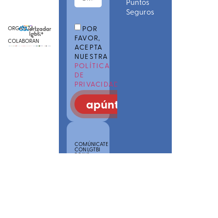
Puntos
Seguros
POR
ORGANIZA
FAVOR,
COLABORAN
ACEPTA
NUESTRA
POLÍTICA
DE
PRIVACIDAD
apúntate
COMÚNICATE
CON LGTBI
POINS
SAREA