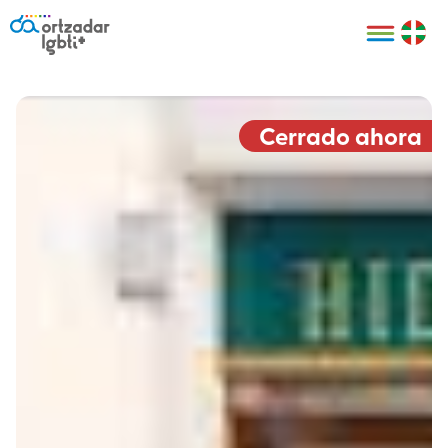
Personas
Organizaciones
Cultura LGBTI+
Distintivos
Bilbao Bizkaia
Certificado
HARRO
empresarial
Cerrado ahora
LGBTI+
HARROladies
Red de puntos
Derechos
seguros LGBTI+
humanos
Registro
II Conferencia
Formación
LGTBI+ Atlántica
Formación
I LGBTI+ Basque
Sariak
HARROkids
Visitas guiadas
Accede a tu
LGTBI+
cuenta
Prensa
Te ayudamos
Sala de prensa
Denuncia
Mapa de Puntos