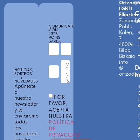
Ortzada
P
LGBTI
C
Elkartea
L
Zamarri
Pablo
COMÚNICATE
CON
Kalea,
B
LGTBI
POINS
7 ·
B
SAREA
48006
Bilbo,
Bizkaia
info
D
@
NOTICIAS,
ortzadarl
h
SORTEOS
Y
NOVEDADES
Apúntate
II
a
C
POR
nuestra
L
FAVOR,
newsletter
A
ACEPTA
y te
enviaremos
NUESTRA
I
todas
POLÍTICA
L
las
DE
novedades
PRIVACIDAD
S
locales,