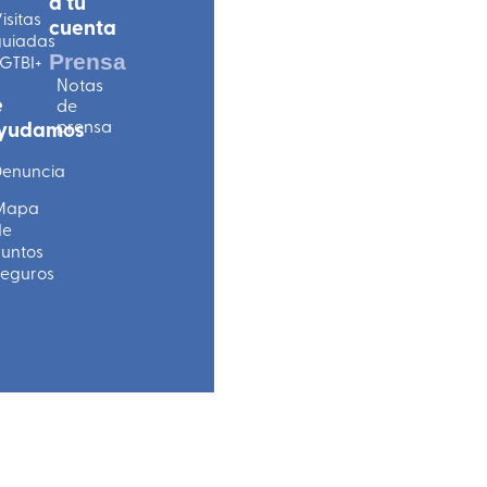
a tu
isitas
cuenta
uiadas
Prensa
GTBI+
Notas
e
de
prensa
yudamos
enuncia
Mapa
de
untos
eguros