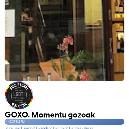
GOXO. Momentu gozoak
HOSTELERIA
Desayunos
|
Gourmet
|
Panadería
|
Pastelería
|
Postres y dulces