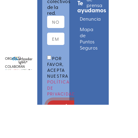
colectivos
Te
prensa
de la
ayudamos
red.
Denuncia
Mapa
de
Puntos
Seguros
POR
ORGANIZA
FAVOR,
COLABORAN
ACEPTA
NUESTRA
POLÍTICA
DE
PRIVACIDAD
apúntate
COMÚNICATE
CON LGTBI