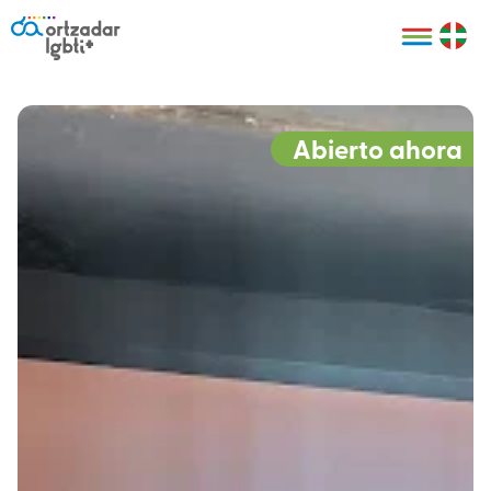
Personas
Organizaciones
Cultura LGBTI+
Distintivos
Bilbao Bizkaia
Certificado
HARRO
empresarial
Abierto ahora
LGBTI+
HARROladies
Red de puntos
Derechos
seguros LGBTI+
humanos
Registro
II Conferencia
Formación
LGTBI+ Atlántica
Formación
I LGBTI+ Basque
Sariak
HARROkids
Visitas guiadas
Accede a tu
LGTBI+
cuenta
Prensa
Te ayudamos
Sala de prensa
Denuncia
Mapa de Puntos