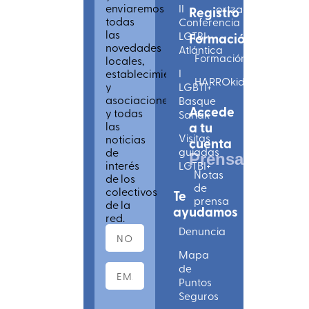
enviaremos
II
ortzadarlgbti.eus
Registro
todas
Conferencia
las
LGTBI+
Formación
novedades
Atlántica
Formación
locales,
establecimientos
I
HARROkids
y
LGBTI+
asociaciones
Basque
Accede
y todas
Sariak
las
a tu
Visitas
noticias
cuenta
de
guiadas
Prensa
interés
LGTBI+
Notas
de los
de
colectivos
Te
prensa
de la
ayudamos
red.
Denuncia
Mapa
de
Puntos
Seguros