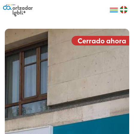
Personas
Organizaciones
Cultura LGBTI+
Distintivos
Bilbao Bizkaia
Certificado
HARRO
empresarial
Cerrado ahora
LGBTI+
HARROladies
Red de puntos
Derechos
seguros LGBTI+
humanos
Registro
II Conferencia
Formación
LGTBI+ Atlántica
Formación
I LGBTI+ Basque
Sariak
HARROkids
Visitas guiadas
Accede a tu
LGTBI+
cuenta
Prensa
Te ayudamos
Sala de prensa
Denuncia
Mapa de Puntos