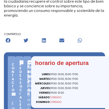
la ciudadanía recupere el control sobre este tipo de bien
básico y se conciencie sobre su importancia,
promoviendo un consumo responsable y sostenible de la
energía.
COMPÁRTELO:
n
C.
V
(
A
horario de apertura
C
R
D
º
P.
it
ra
Ko
O
E
I
1
01
o
b
N
D
R
nst
LUNES
09:00
-13:00
, 15:00
-17:00
T
E
E
-
01
ri
a
)
itu
A
S
C
MARTES
09:00
-13:00
, 15:00
-17:00
2
a
zio
C
S
C
MIÉRCOLES
09:00
-13:00
, 15:00
-17:00
-
pla
T
O
I
JUEVES
09:00
-13:00
, 15:00
-17:00
O
C
Ó
G
za
,
VIERNES
09:00
-12:00
I
N
a
A
SÁBADO
CERRADO
st
L
DOMINGO
CERRADO
E
ei
E
m
S
z