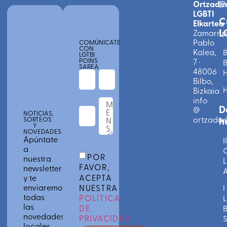
Ortzada
P
LGBTI
C
Elkartea
L
Zamarri
Pablo
COMÚNICATE
CON
Kalea,
B
LGTBI
POINS
7 ·
B
SAREA
48006
Bilbo,
Bizkaia
info
D
@
NOTICIAS,
ortzadarl
h
SORTEOS
Y
NOVEDADES
Apúntate
II
a
C
POR
nuestra
L
FAVOR,
newsletter
A
ACEPTA
y te
enviaremos
NUESTRA
I
todas
POLÍTICA
L
las
DE
novedades
PRIVACIDAD
S
locales,