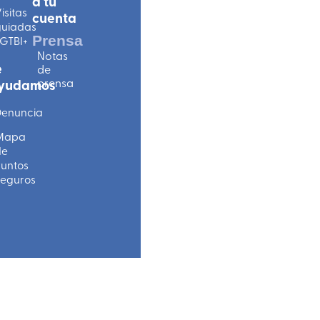
a tu
isitas
cuenta
uiadas
Prensa
GTBI+
Notas
e
de
prensa
yudamos
enuncia
Mapa
de
untos
eguros