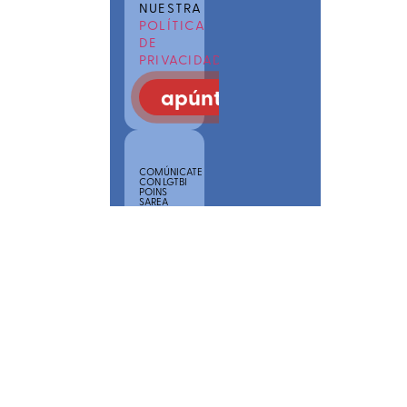
NUESTRA
POLÍTICA
DE
PRIVACIDAD
apúntate
COMÚNICATE
CON LGTBI
POINS
SAREA