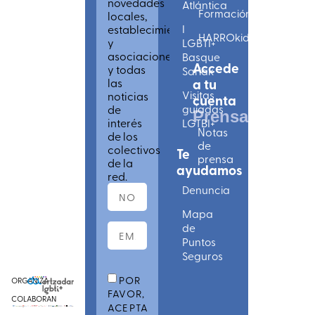
novedades
Atlántica
Formación
locales,
establecimientos
I
HARROkids
y
LGBTI+
asociaciones
Basque
Accede
y todas
Sariak
las
a tu
Visitas
noticias
cuenta
de
guiadas
Prensa
interés
LGTBI+
Notas
de los
de
colectivos
Te
prensa
de la
ayudamos
red.
Denuncia
Mapa
de
Puntos
Seguros
POR
ORGANIZA
FAVOR,
COLABORAN
ACEPTA