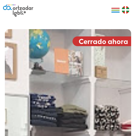
Personas
Organizaciones
Cultura LGBTI+
Distintivos
Bilbao Bizkaia
Certificado
HARRO
empresarial
Cerrado ahora
LGBTI+
HARROladies
Red de puntos
Derechos
seguros LGBTI+
humanos
Registro
II Conferencia
Formación
LGTBI+ Atlántica
Formación
I LGBTI+ Basque
Sariak
HARROkids
Visitas guiadas
Accede a tu
LGTBI+
cuenta
Prensa
Te ayudamos
Sala de prensa
Denuncia
Mapa de Puntos