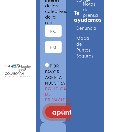
Notas
de los
de
colectivos
Te
prensa
de la
ayudamos
red.
Denuncia
Mapa
de
Puntos
Seguros
POR
ORGANIZA
FAVOR,
COLABORAN
ACEPTA
NUESTRA
POLÍTICA
DE
PRIVACIDAD
apúntate