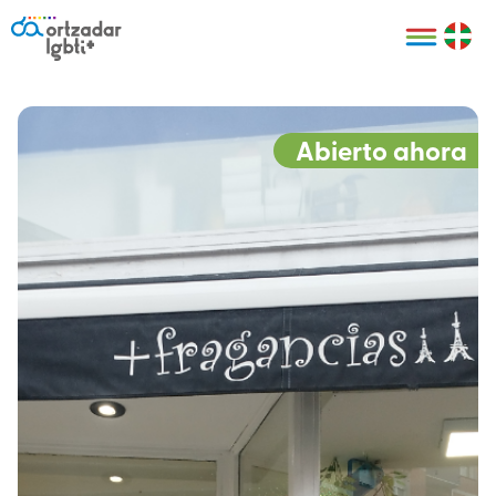
Personas
Organizaciones
Cultura LGBTI+
Distintivos
Bilbao Bizkaia
Certificado
HARRO
empresarial
Abierto ahora
LGBTI+
HARROladies
Red de puntos
Derechos
seguros LGBTI+
humanos
Registro
II Conferencia
Formación
LGTBI+ Atlántica
Formación
I LGBTI+ Basque
Sariak
HARROkids
Visitas guiadas
Accede a tu
LGTBI+
cuenta
Prensa
Te ayudamos
Sala de prensa
Denuncia
Mapa de Puntos