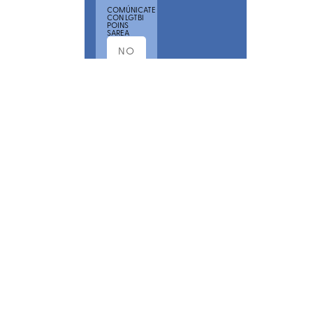
COMÚNICATE
CON LGTBI
POINS
SAREA
POR
FAVOR,
ACEPTA
NUESTRA
POLÍTICA
DE
PRIVACIDAD