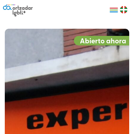
Personas
Organizaciones
Cultura LGBTI+
Distintivos
Bilbao Bizkaia
Certificado
HARRO
empresarial
Abierto ahora
LGBTI+
HARROladies
Red de puntos
Derechos
seguros LGBTI+
humanos
Registro
II Conferencia
Formación
LGTBI+ Atlántica
Formación
I LGBTI+ Basque
Sariak
HARROkids
Visitas guiadas
Accede a tu
LGTBI+
cuenta
Prensa
Te ayudamos
Sala de prensa
Denuncia
Mapa de Puntos