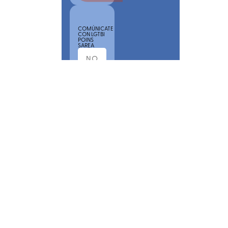
COMÚNICATE
CON LGTBI
POINS
SAREA
POR
FAVOR,
ACEPTA
NUESTRA
POLÍTICA