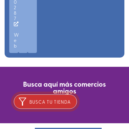
0
2
8
7
W
e
b
Busca aquí más comercios
amigos
BUSCA TU TIENDA