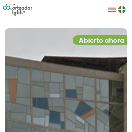
Personas
Organizaciones
Cultura LGBTI+
Distintivos
Bilbao Bizkaia
Certificado
HARRO
empresarial
Abierto ahora
LGBTI+
HARROladies
Red de puntos
Derechos
seguros LGBTI+
humanos
Registro
II Conferencia
Formación
LGTBI+ Atlántica
Formación
I LGBTI+ Basque
Sariak
HARROkids
Visitas guiadas
Accede a tu
LGTBI+
cuenta
Prensa
Te ayudamos
Sala de prensa
Denuncia
Mapa de Puntos