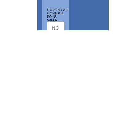
COMÚNICATE
CON LGTBI
POINS
SAREA
POR
FAVOR,
ACEPTA
NUESTRA
POLÍTICA
DE