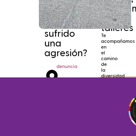
progra
y
¿Has
talleres
sufrido
Te
una
acompañamos
en
agresión?
el
camino
de
denuncia
la
diversidad
próximamen
LGBTI+
Points
HARROk
Sarea.
Rompiendo
estereotipos
y
Busca
prejuicios
cerca
de