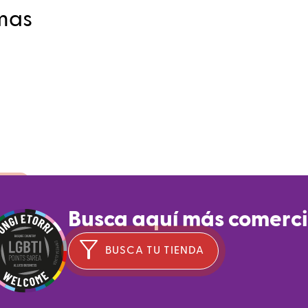
mas
te
Busca aquí más comerc
ids
BUSCA TU TIENDA