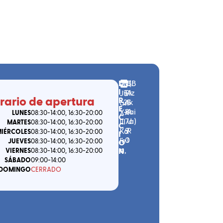
D
n
C.
B
(
B
I
º
P.
A
iz
Ju
rario de apertura
R
2
4
S
k
an
E
-
8
A
ai
XX
LUNES
08:30
-14:00
, 16:30
-20:00
C
7
U
a
)
III
MARTES
08:30
-14:00
, 16:30
-20:00
C
9
R
Ka
IÉRCOLES
08:30
-14:00
, 16:30
-20:00
I
0
I
le
JUEVES
08:30
-14:00
, 16:30
-20:00
Ó
a
,
N
VIERNES
08:30
-14:00
, 16:30
-20:00
SÁBADO
09:00
-14:00
DOMINGO
CERRADO