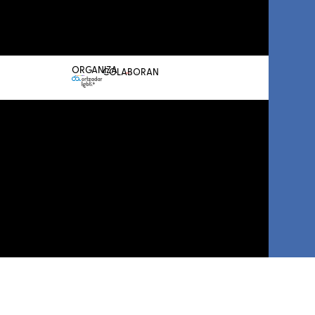
Conferencia
Prensa
LGTBI+
Sala de prensa
Atlántica
ORGANIZA
COLABORAN
Me
apunto
I
LGBTI+
Basque
Sariak
Propón
tu
premiadx